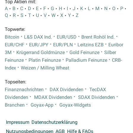
Top Aktien mit:
A
B
C
D
E
F
G
H
I
J
K
L
M
N
O
P
Q
R
S
T
U
V
W
X
Y
Z
Topwerte:
Bitcoin
L&S DAX Ind.
EUR/USD
Brent Rohöl Ind.
EUR/CHF
EUR/JPY
EUR/PLN
Leitzins EZB
Euribor
3M
Krügerrand Goldmünze
Gold Feinunze
Silber
Feinunze
Platin Feinunze
Palladium Feinunze
CRB-
Index
Weizen / Milling Wheat
Topseiten:
Finanznachrichten
DAX Dividenden
TecDAX
Dividenden
MDAX Dividenden
SDAX Dividenden
Branchen
Goyax-App
Goyax-Widgets
Impressum
Datenschutzerklärung
Nutzungsbedingungen
AGB
Hilfe & FAQs