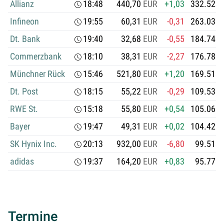
Allianz
18:48
440,70
EUR
+1,03
332.523.
Infineon
19:55
60,31
EUR
-0,31
263.033.
Dt. Bank
19:40
32,68
EUR
-0,55
184.748.
Commerzbank
18:10
38,31
EUR
-2,27
176.781.
Münchner Rück
15:46
521,80
EUR
+1,20
169.513.
Dt. Post
18:15
55,22
EUR
-0,29
109.532.
RWE St.
15:18
55,80
EUR
+0,54
105.068.
Bayer
19:47
49,31
EUR
+0,02
104.420.
SK Hynix Inc.
20:13
932,00
EUR
-6,80
99.513.
adidas
19:37
164,20
EUR
+0,83
95.776.
Termine