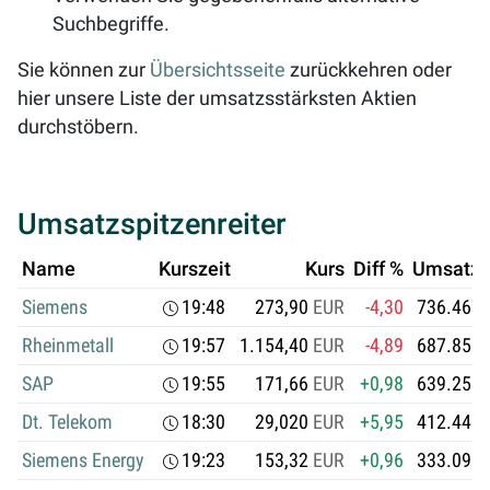
Suchbegriffe.
Sie können zur
Übersichtsseite
zurückkehren oder
hier unsere Liste der umsatzsstärksten Aktien
durchstöbern.
Umsatzspitzenreiter
Name
Kurszeit
Kurs
Diff %
Umsatz i
Siemens
19:48
273,90
EUR
-4,30
736.467.
Rheinmetall
19:57
1.154,40
EUR
-4,89
687.858.
SAP
19:55
171,66
EUR
+0,98
639.253.
Dt. Telekom
18:30
29,020
EUR
+5,95
412.441.
Siemens Energy
19:23
153,32
EUR
+0,96
333.096.