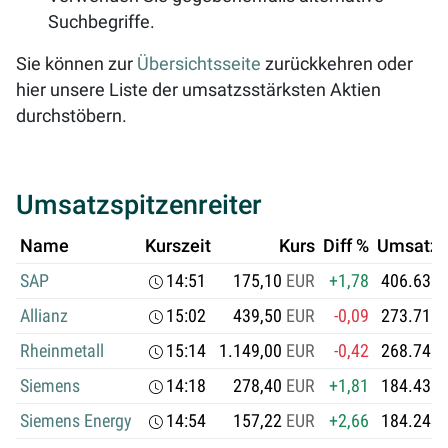
Suchbegriffe.
Sie können zur
Übersichtsseite
zurückkehren oder
hier unsere Liste der umsatzsstärksten Aktien
durchstöbern.
Umsatzspitzenreiter
Name
Kurszeit
Kurs
Diff %
Umsatz i
SAP
14:51
175,10
EUR
+1,78
406.635.
Allianz
15:02
439,50
EUR
-0,09
273.710.
Rheinmetall
15:14
1.149,00
EUR
-0,42
268.745.
Siemens
14:18
278,40
EUR
+1,81
184.439.
Siemens Energy
14:54
157,22
EUR
+2,66
184.243.