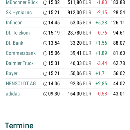
Münchner Rück
15:02
511,80
EUR
-1,80
183.884.
SK Hynix Inc.
15:21
912,00
EUR
-2,15
128.547.
Infineon
14:45
63,05
EUR
+5,28
126.113.
Dt. Telekom
15:19
28,780
EUR
-0,76
94.617.
Dt. Bank
13:54
33,20
EUR
+1,56
88.074.
Commerzbank
15:06
39,41
EUR
+1,89
81.607.
Daimler Truck
15:31
46,33
EUR
-3,44
62.789.
Bayer
15:21
50,06
EUR
+1,71
56.025.
HENSOLDT AG
14:06
92,36
EUR
+2,85
44.028.
adidas
09:30
164,00
EUR
-0,58
43.016.
Termine