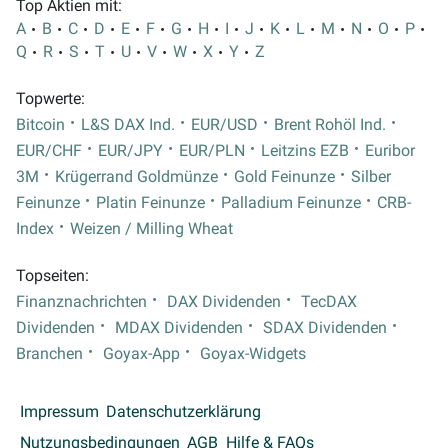
Top Aktien mit:
A
B
C
D
E
F
G
H
I
J
K
L
M
N
O
P
Q
R
S
T
U
V
W
X
Y
Z
Topwerte:
Bitcoin
L&S DAX Ind.
EUR/USD
Brent Rohöl Ind.
EUR/CHF
EUR/JPY
EUR/PLN
Leitzins EZB
Euribor
3M
Krügerrand Goldmünze
Gold Feinunze
Silber
Feinunze
Platin Feinunze
Palladium Feinunze
CRB-
Index
Weizen / Milling Wheat
Topseiten:
Finanznachrichten
DAX Dividenden
TecDAX
Dividenden
MDAX Dividenden
SDAX Dividenden
Branchen
Goyax-App
Goyax-Widgets
Impressum
Datenschutzerklärung
Nutzungsbedingungen
AGB
Hilfe & FAQs