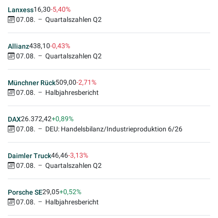
16,30
-5,40%
Lanxess
07.08.
Quartalszahlen Q2
438,10
-0,43%
Allianz
07.08.
Quartalszahlen Q2
509,00
-2,71%
Münchner Rück
07.08.
Halbjahresbericht
26.372,42
+0,89%
DAX
07.08.
DEU: Handelsbilanz/Industrieproduktion 6/26
46,46
-3,13%
Daimler Truck
07.08.
Quartalszahlen Q2
29,05
+0,52%
Porsche SE
07.08.
Halbjahresbericht