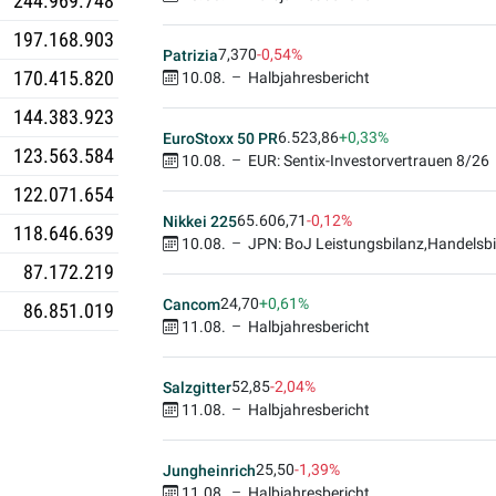
244.969.748
197.168.903
7,370
-0,54%
Patrizia
170.415.820
10.08.
Halbjahresbericht
144.383.923
6.523,86
+0,33%
EuroStoxx 50 PR
123.563.584
10.08.
EUR: Sentix-Investorvertrauen 8/26
122.071.654
65.606,71
-0,12%
Nikkei 225
118.646.639
10.08.
JPN: BoJ Leistungsbilanz,Handelsbi
87.172.219
24,70
+0,61%
Cancom
86.851.019
11.08.
Halbjahresbericht
52,85
-2,04%
Salzgitter
11.08.
Halbjahresbericht
25,50
-1,39%
Jungheinrich
11.08.
Halbjahresbericht