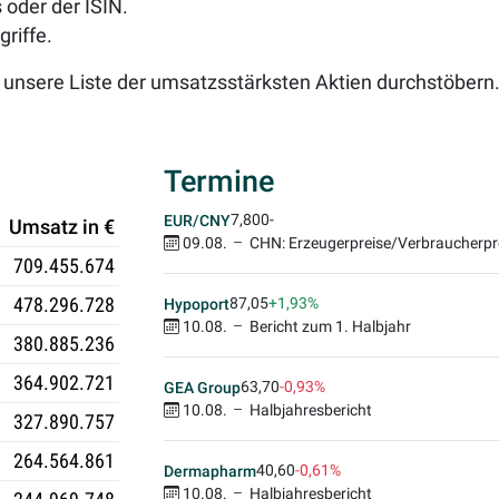
oder der ISIN.
riffe.
 unsere Liste der umsatzsstärksten Aktien durchstöbern
Termine
7,800
-
EUR/CNY
Umsatz in €
09.08.
CHN: Erzeugerpreise/Verbraucherpr
709.455.674
478.296.728
87,05
+1,93%
Hypoport
10.08.
Bericht zum 1. Halbjahr
380.885.236
364.902.721
63,70
-0,93%
GEA Group
10.08.
Halbjahresbericht
327.890.757
264.564.861
40,60
-0,61%
Dermapharm
10.08.
Halbjahresbericht