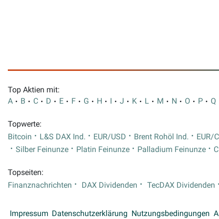
Top Aktien mit:
A
B
C
D
E
F
G
H
I
J
K
L
M
N
O
P
Q
Topwerte:
Bitcoin
L&S DAX Ind.
EUR/USD
Brent Rohöl Ind.
EUR/
Silber Feinunze
Platin Feinunze
Palladium Feinunze
C
Topseiten:
Finanznachrichten
DAX Dividenden
TecDAX Dividenden
Impressum
Datenschutzerklärung
Nutzungsbedingungen
A