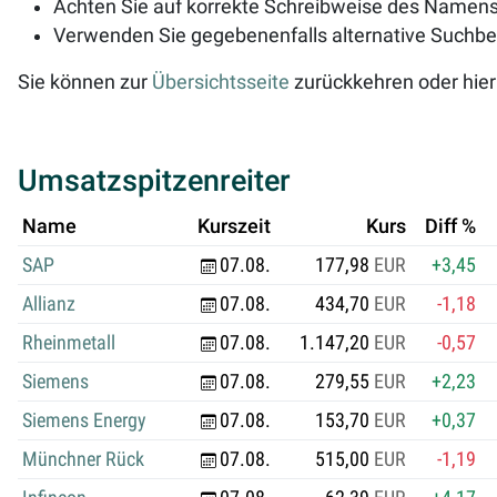
Achten Sie auf korrekte Schreibweise des Namens 
Verwenden Sie gegebenenfalls alternative Suchbeg
Sie können zur
Übersichtsseite
zurückkehren oder hier
Umsatzspitzenreiter
Name
Kurszeit
Kurs
Diff %
SAP
07.08.
177,98
EUR
+3,45
Allianz
07.08.
434,70
EUR
-1,18
Rheinmetall
07.08.
1.147,20
EUR
-0,57
Siemens
07.08.
279,55
EUR
+2,23
Siemens Energy
07.08.
153,70
EUR
+0,37
Münchner Rück
07.08.
515,00
EUR
-1,19