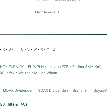
Mehr Termine
R
S
T
U
V
W
X
Y
Z
CHF
EUR/JPY
EUR/PLN
Leitzins EZB
Euribor 3M
Krüger
RB-Index
Weizen / Milling Wheat
MDAX Dividenden
SDAX Dividenden
Branchen
Goyax-
GB
Hilfe & FAQs