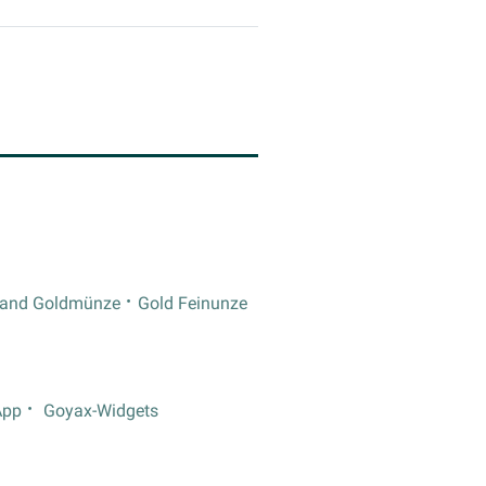
rand Goldmünze
Gold Feinunze
App
Goyax-Widgets