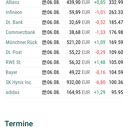
Allianz
06.08.
439,90
EUR
+0,85
332.996.
Infineon
06.08.
59,89
EUR
-1,01
263.338.
Dt. Bank
06.08.
32,69
EUR
-0,52
185.470.
Commerzbank
06.08.
38,68
EUR
-1,33
176.989.
Münchner Rück
06.08.
521,20
EUR
+1,09
169.594.
Dt. Post
06.08.
55,22
EUR
-0,29
109.603.
RWE St.
06.08.
56,32
EUR
+1,48
105.094.
Bayer
06.08.
49,22
EUR
-0,16
104.594.
SK Hynix Inc.
06.08.
932,00
EUR
-6,80
100.364.
adidas
06.08.
164,95
EUR
+1,29
95.952.
Termine