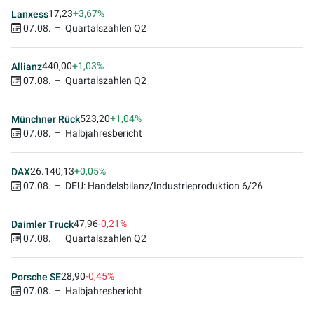
17,23
+3,67%
Lanxess
07.08.
Quartalszahlen Q2
440,00
+1,03%
Allianz
07.08.
Quartalszahlen Q2
523,20
+1,04%
Münchner Rück
07.08.
Halbjahresbericht
26.140,13
+0,05%
DAX
07.08.
DEU: Handelsbilanz/Industrieproduktion 6/26
47,96
-0,21%
Daimler Truck
07.08.
Quartalszahlen Q2
28,90
-0,45%
Porsche SE
07.08.
Halbjahresbericht