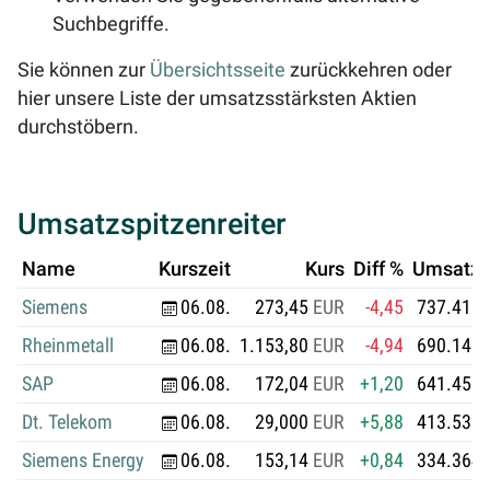
Suchbegriffe.
Sie können zur
Übersichtsseite
zurückkehren oder
hier unsere Liste der umsatzsstärksten Aktien
durchstöbern.
Umsatzspitzenreiter
Name
Kurszeit
Kurs
Diff %
Umsatz i
Siemens
06.08.
273,45
EUR
-4,45
737.410.
Rheinmetall
06.08.
1.153,80
EUR
-4,94
690.148.
SAP
06.08.
172,04
EUR
+1,20
641.455.
Dt. Telekom
06.08.
29,000
EUR
+5,88
413.539.
Siemens Energy
06.08.
153,14
EUR
+0,84
334.364.