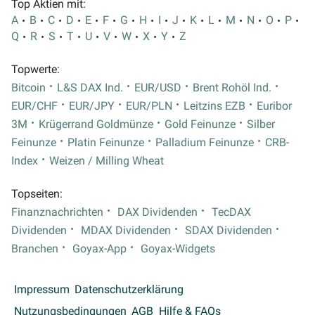
Top Aktien mit:
A
B
C
D
E
F
G
H
I
J
K
L
M
N
O
P
Q
R
S
T
U
V
W
X
Y
Z
Topwerte:
Bitcoin
L&S DAX Ind.
EUR/USD
Brent Rohöl Ind.
EUR/CHF
EUR/JPY
EUR/PLN
Leitzins EZB
Euribor
3M
Krügerrand Goldmünze
Gold Feinunze
Silber
Feinunze
Platin Feinunze
Palladium Feinunze
CRB-
Index
Weizen / Milling Wheat
Topseiten:
Finanznachrichten
DAX Dividenden
TecDAX
Dividenden
MDAX Dividenden
SDAX Dividenden
Branchen
Goyax-App
Goyax-Widgets
Impressum
Datenschutzerklärung
Nutzungsbedingungen
AGB
Hilfe & FAQs