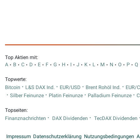
Top Aktien mit:
A
B
C
D
E
F
G
H
I
J
K
L
M
N
O
P
Q
Topwerte:
Bitcoin
L&S DAX Ind.
EUR/USD
Brent Rohöl Ind.
EUR/
Silber Feinunze
Platin Feinunze
Palladium Feinunze
C
Topseiten:
Finanznachrichten
DAX Dividenden
TecDAX Dividenden
Impressum
Datenschutzerklärung
Nutzungsbedingungen
A