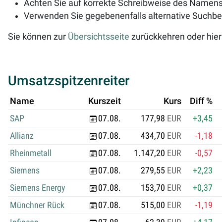
Achten Sie auf korrekte Schreibweise des Namens 
Verwenden Sie gegebenenfalls alternative Suchbeg
Sie können zur
Übersichtsseite
zurückkehren oder hier
Umsatzspitzenreiter
Name
Kurszeit
Kurs
Diff %
SAP
07.08.
177,98
EUR
+3,45
Allianz
07.08.
434,70
EUR
-1,18
Rheinmetall
07.08.
1.147,20
EUR
-0,57
Siemens
07.08.
279,55
EUR
+2,23
Siemens Energy
07.08.
153,70
EUR
+0,37
Münchner Rück
07.08.
515,00
EUR
-1,19