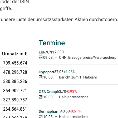
oder der ISIN.
riffe.
 unsere Liste der umsatzsstärksten Aktien durchstöbern
Termine
7,800
-
EUR/CNY
Umsatz in €
09.08.
CHN: Erzeugerpreise/Verbraucherpr
709.455.674
478.296.728
87,05
+1,93%
Hypoport
10.08.
Bericht zum 1. Halbjahr
380.885.236
364.902.721
63,70
-0,93%
GEA Group
10.08.
Halbjahresbericht
327.890.757
264.564.861
40,60
-0,61%
Dermapharm
10.08.
Halbjahresbericht