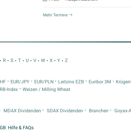
Mehr Termine
R
S
T
U
V
W
X
Y
Z
CHF
EUR/JPY
EUR/PLN
Leitzins EZB
Euribor 3M
Krüger
RB-Index
Weizen / Milling Wheat
MDAX Dividenden
SDAX Dividenden
Branchen
Goyax-
GB
Hilfe & FAQs