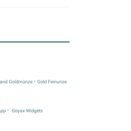
rand Goldmünze
Gold Feinunze
App
Goyax-Widgets