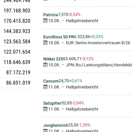
244.969.748
197.168.903
7,370
-0,54%
Patrizia
170.415.820
10.08.
Halbjahresbericht
144.383.923
6.523,86
+0,33%
EuroStoxx 50 PR
123.563.584
10.08.
EUR: Sentix-Investorvertrauen 8/26
122.071.654
65.606,71
-0,12%
Nikkei 225
118.646.639
10.08.
JPN: BoJ Leistungsbilanz,Handelsbi
87.172.219
24,70
+0,61%
Cancom
86.851.019
11.08.
Halbjahresbericht
52,85
-2,04%
Salzgitter
11.08.
Halbjahresbericht
25,50
-1,39%
Jungheinrich
11.08.
Halbjahresbericht