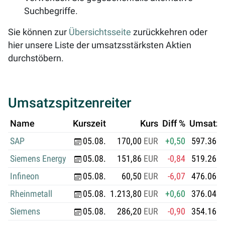
Suchbegriffe.
Sie können zur
Übersichtsseite
zurückkehren oder
hier unsere Liste der umsatzsstärksten Aktien
durchstöbern.
Umsatzspitzenreiter
Name
Kurszeit
Kurs
Diff %
Umsatz i
SAP
05.08.
170,00
EUR
+0,50
597.362.
Siemens Energy
05.08.
151,86
EUR
-0,84
519.263.
Infineon
05.08.
60,50
EUR
-6,07
476.069.
Rheinmetall
05.08.
1.213,80
EUR
+0,60
376.041.
Siemens
05.08.
286,20
EUR
-0,90
354.169.