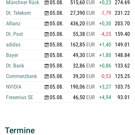
Münchner Rück
05.08.
515,60
EUR
+0,23
274.693.
Dt. Telekom
05.08.
27,390
EUR
-1,79
231.228.
Allianz
05.08.
436,20
EUR
+0,30
203.704.
Dt. Post
05.08.
55,38
EUR
-4,25
159.406.
adidas
05.08.
162,85
EUR
+1,40
149.015.
Bayer
05.08.
49,30
EUR
+1,80
148.848.
Dt. Bank
05.08.
32,86
EUR
+0,86
133.622.
Commerzbank
05.08.
39,20
EUR
-0,53
125.255.
NVIDIA
05.08.
190,06
EUR
+3,27
103.756.
Fresenius SE
05.08.
46,50
EUR
+4,94
93.017.
Termine