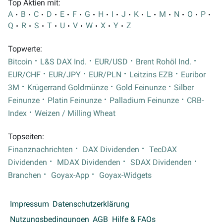
Top Aktien mit:
A
B
C
D
E
F
G
H
I
J
K
L
M
N
O
P
Q
R
S
T
U
V
W
X
Y
Z
Topwerte:
Bitcoin
L&S DAX Ind.
EUR/USD
Brent Rohöl Ind.
EUR/CHF
EUR/JPY
EUR/PLN
Leitzins EZB
Euribor
3M
Krügerrand Goldmünze
Gold Feinunze
Silber
Feinunze
Platin Feinunze
Palladium Feinunze
CRB-
Index
Weizen / Milling Wheat
Topseiten:
Finanznachrichten
DAX Dividenden
TecDAX
Dividenden
MDAX Dividenden
SDAX Dividenden
Branchen
Goyax-App
Goyax-Widgets
Impressum
Datenschutzerklärung
Nutzungsbedingungen
AGB
Hilfe & FAQs