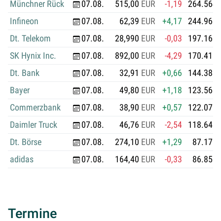
Münchner Rück
07.08.
515,00
EUR
-1,19
264.564.
Infineon
07.08.
62,39
EUR
+4,17
244.969.
Dt. Telekom
07.08.
28,990
EUR
-0,03
197.168.
SK Hynix Inc.
07.08.
892,00
EUR
-4,29
170.415.
Dt. Bank
07.08.
32,91
EUR
+0,66
144.383.
Bayer
07.08.
49,80
EUR
+1,18
123.563.
Commerzbank
07.08.
38,90
EUR
+0,57
122.071.
Daimler Truck
07.08.
46,76
EUR
-2,54
118.646.
Dt. Börse
07.08.
274,10
EUR
+1,29
87.172.
adidas
07.08.
164,40
EUR
-0,33
86.851.
Termine