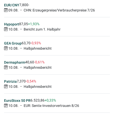
7,800
-
EUR/CNY
09.08.
CHN: Erzeugerpreise/Verbraucherpreise 7/26
87,05
+1,93%
Hypoport
10.08.
Bericht zum 1. Halbjahr
63,70
-0,93%
GEA Group
10.08.
Halbjahresbericht
40,60
-0,61%
Dermapharm
10.08.
Halbjahresbericht
7,370
-0,54%
Patrizia
10.08.
Halbjahresbericht
6.523,86
+0,33%
EuroStoxx 50 PR
10.08.
EUR: Sentix-Investorvertrauen 8/26