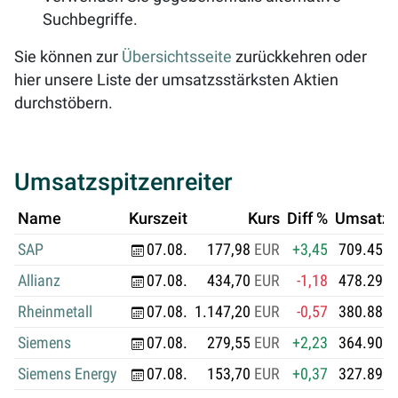
Suchbegriffe.
Sie können zur
Übersichtsseite
zurückkehren oder
hier unsere Liste der umsatzsstärksten Aktien
durchstöbern.
Umsatzspitzenreiter
Name
Kurszeit
Kurs
Diff %
Umsatz i
SAP
07.08.
177,98
EUR
+3,45
709.455.
Allianz
07.08.
434,70
EUR
-1,18
478.296.
Rheinmetall
07.08.
1.147,20
EUR
-0,57
380.885.
Siemens
07.08.
279,55
EUR
+2,23
364.902.
Siemens Energy
07.08.
153,70
EUR
+0,37
327.890.