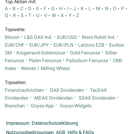
Top Aktien mit:
A
B
C
D
E
F
G
H
I
J
K
L
M
N
O
P
Q
R
S
T
U
V
W
X
Y
Z
Topwerte:
Bitcoin
L&S DAX Ind.
EUR/USD
Brent Rohöl Ind.
EUR/CHF
EUR/JPY
EUR/PLN
Leitzins EZB
Euribor
3M
Krügerrand Goldmünze
Gold Feinunze
Silber
Feinunze
Platin Feinunze
Palladium Feinunze
CRB-
Index
Weizen / Milling Wheat
Topseiten:
Finanznachrichten
DAX Dividenden
TecDAX
Dividenden
MDAX Dividenden
SDAX Dividenden
Branchen
Goyax-App
Goyax-Widgets
Impressum
Datenschutzerklärung
Nutzungsbedingungen
AGB
Hilfe & FAQs