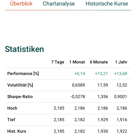
Überblick
Chartanalyse
Historische Kurse
Statistiken
7 Tage
1 Monat
6 Monate
1 Jahr
3
Performance [%]
+0,14
+13,21
+13,68
Volatilität [%]
0,6589
17,59
12,52
Sharpe-Ratio
-0,5278
1,356
0,9001
Hoch
2,185
2,186
2,186
2,186
Tief
2,185
2,182
1,929
1,916
Hist. Kurs
2,185
2,182
1,930
1,922