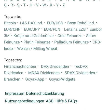
Q
R
S
T
U
V
W
X
Y
Z
Topwerte:
Bitcoin
L&S DAX Ind.
EUR/USD
Brent Rohöl Ind.
EUR/CHF
EUR/JPY
EUR/PLN
Leitzins EZB
Euribor
3M
Krügerrand Goldmünze
Gold Feinunze
Silber
Feinunze
Platin Feinunze
Palladium Feinunze
CRB-
Index
Weizen / Milling Wheat
Topseiten:
Finanznachrichten
DAX Dividenden
TecDAX
Dividenden
MDAX Dividenden
SDAX Dividenden
Branchen
Goyax-App
Goyax-Widgets
Impressum
Datenschutzerklärung
Nutzungsbedingungen
AGB
Hilfe & FAQs