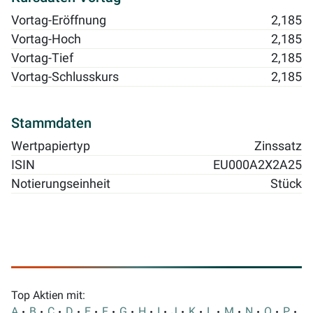
Vortag-Eröffnung
2,185
Vortag-Hoch
2,185
Vortag-Tief
2,185
Vortag-Schlusskurs
2,185
Stammdaten
Wertpapiertyp
Zinssatz
ISIN
EU000A2X2A25
Notierungseinheit
Stück
Top Aktien mit:
A
B
C
D
E
F
G
H
I
J
K
L
M
N
O
P