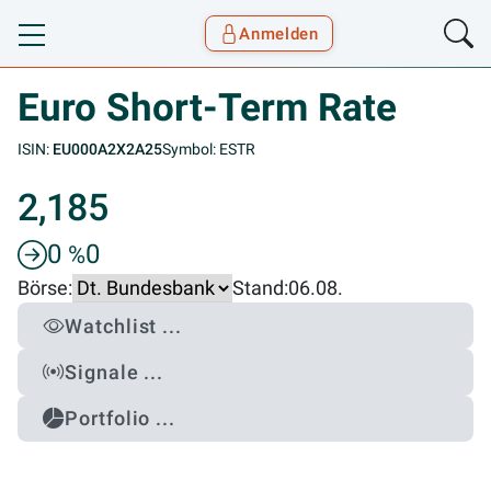
Anmelden
Toggle navigation
Goyax Logo
Euro Short-Term Rate
ISIN:
EU000A2X2A25
Symbol: ESTR
2,185
0
0
%
Börse:
Stand:
06.08.
Watchlist ...
Signale ...
Portfolio ...