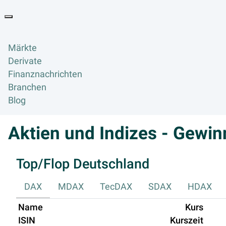
Goyax Logo
Toggle navigation
Märkte
Derivate
Finanznachrichten
Branchen
Blog
Aktien und Indizes - Gewin
Top/Flop Deutschland
DAX
MDAX
TecDAX
SDAX
HDAX
Name
Kurs
ISIN
Kurszeit