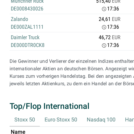
Münchner Rück
515,40
EUR
DE0008430026
17:36
Zalando
24,61
EUR
DE000ZAL1111
17:36
Daimler Truck
46,72
EUR
DE000DTR0CK8
17:36
Die Gewinner und Verlierer der einzelnen Indizes enthalt
internationaler Aktien an deutschen Börsen. Angezeigt w
Kurses zum vorherigen Handelstag. Bei den angezeigten 
jeweils letzten Aktienkurs, zu dem ein Handel an der Börse
Top/Flop International
Stoxx 50
Euro Stoxx 50
Nasdaq 100
Han
Name