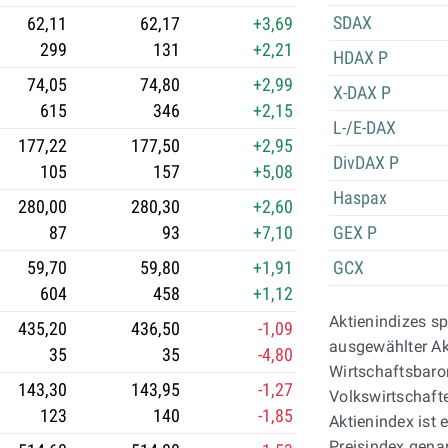
SDAX
62,11
62,17
+3,69
299
131
+2,21
HDAX P
74,05
74,80
+2,99
X-DAX P
615
346
+2,15
L-/E-DAX
177,22
177,50
+2,95
DivDAX P
105
157
+5,08
Haspax
280,00
280,30
+2,60
87
93
+7,10
GEX P
59,70
59,80
+1,91
GCX
604
458
+1,12
Aktienindizes s
435,20
436,50
-1,09
ausgewählter Ak
35
35
-4,80
Wirtschaftsbaro
143,30
143,95
-1,27
Volkswirtschaft
123
140
-1,85
Aktienindex ist 
Preisindex gena