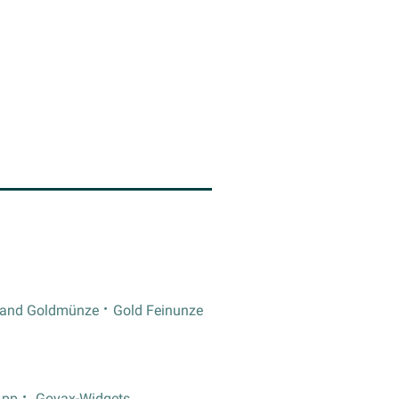
rand Goldmünze
Gold Feinunze
App
Goyax-Widgets