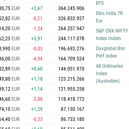
RTS
80,75
EUR
+2,67
364.245.906
Dbix India TR
52,82
EUR
-0,21
326.832.927
Eur
14,20
EUR
-1,34
264.257.947
S&P CNX NIFTY
Index Indien
62,23
EUR
+3,91
244.117.078
Daxglobal Bric
8,990
EUR
-0,03
196.692.276
Perf.Index
86,00
EUR
-4,94
164.709.524
All Ordinaries
32,89
EUR
+0,60
144.051.970
Index
49,80
EUR
+1,18
123.215.266
(Australien)
39,12
EUR
+1,14
121.955.258
46,60
EUR
-2,88
118.418.772
74,10
EUR
+1,29
87.130.167
64,40
EUR
-0,33
86.733.180