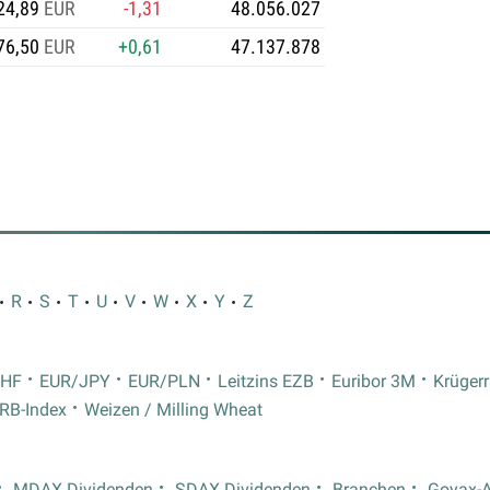
24,89
EUR
-1,31
48.056.027
76,50
EUR
+0,61
47.137.878
R
S
T
U
V
W
X
Y
Z
CHF
EUR/JPY
EUR/PLN
Leitzins EZB
Euribor 3M
Krüger
RB-Index
Weizen / Milling Wheat
MDAX Dividenden
SDAX Dividenden
Branchen
Goyax-