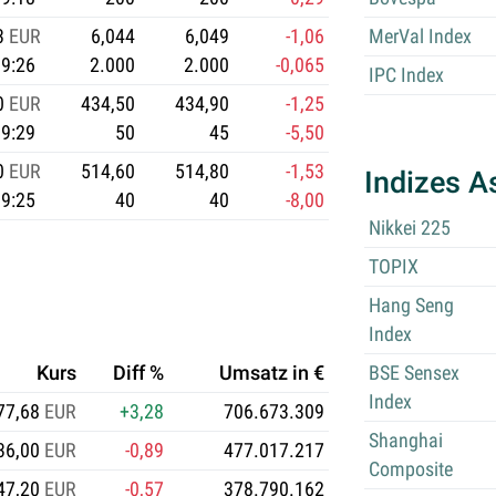
3
EUR
6,044
6,049
-1,06
MerVal Index
9:26
2.000
2.000
-0,065
IPC Index
0
EUR
434,50
434,90
-1,25
9:29
50
45
-5,50
0
EUR
514,60
514,80
-1,53
Indizes A
9:25
40
40
-8,00
Nikkei 225
TOPIX
Hang Seng
Index
BSE Sensex
Kurs
Diff %
Umsatz in €
Index
77,68
EUR
+3,28
706.673.309
Shanghai
36,00
EUR
-0,89
477.017.217
Composite
47,20
EUR
-0,57
378.790.162