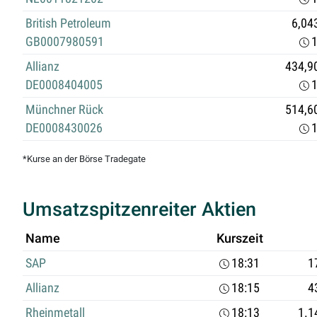
British Petroleum
6,04
GB0007980591
1
Allianz
434,9
DE0008404005
1
Münchner Rück
514,6
DE0008430026
1
*Kurse an der Börse Tradegate
Umsatzspitzenreiter Aktien
Name
Kurszeit
SAP
18:31
1
Allianz
18:15
4
Rheinmetall
18:13
1.1