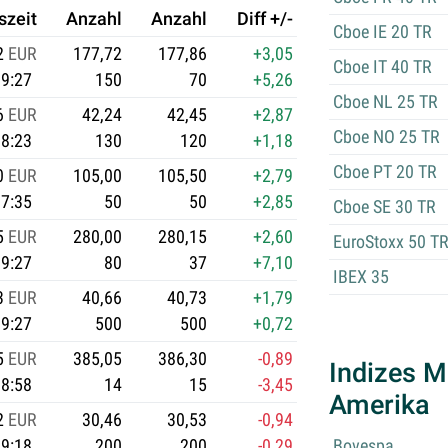
szeit
Anzahl
Anzahl
Diff +/-
Cboe IE 20 TR
2
EUR
177,72
177,86
+3,05
Cboe IT 40 TR
9:27
150
70
+5,26
Cboe NL 25 TR
6
EUR
42,24
42,45
+2,87
Cboe NO 25 TR
8:23
130
120
+1,18
Cboe PT 20 TR
0
EUR
105,00
105,50
+2,79
7:35
50
50
+2,85
Cboe SE 30 TR
5
EUR
280,00
280,15
+2,60
EuroStoxx 50 T
9:27
80
37
+7,10
IBEX 35
3
EUR
40,66
40,73
+1,79
9:27
500
500
+0,72
5
EUR
385,05
386,30
-0,89
Indizes M
8:58
14
15
-3,45
Amerika
2
EUR
30,46
30,53
-0,94
9:18
200
200
-0,29
Bovespa