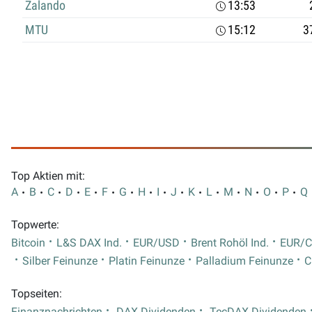
Zalando
13:53
MTU
15:12
3
Top Aktien mit:
A
B
C
D
E
F
G
H
I
J
K
L
M
N
O
P
Q
Topwerte:
Bitcoin
L&S DAX Ind.
EUR/USD
Brent Rohöl Ind.
EUR/
Silber Feinunze
Platin Feinunze
Palladium Feinunze
C
Topseiten:
Finanznachrichten
DAX Dividenden
TecDAX Dividenden