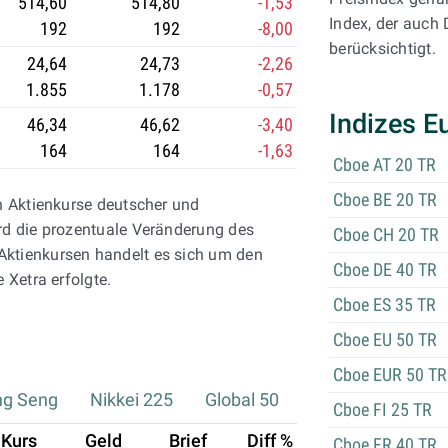
514,60
514,80
-1,53
Index, der auch
192
192
-8,00
berücksichtigt.
24,64
24,73
-2,26
1.855
1.178
-0,57
Indizes E
46,34
46,62
-3,40
164
164
-1,63
Cboe AT 20 TR
Cboe BE 20 TR
en Aktienkurse deutscher und
ird die prozentuale Veränderung des
Cboe CH 20 TR
Aktienkursen handelt es sich um den
Cboe DE 40 TR
 Xetra erfolgte.
Cboe ES 35 TR
Cboe EU 50 TR
Cboe EUR 50 TR
g Seng
Nikkei 225
Global 50
Cboe FI 25 TR
Kurs
Geld
Brief
Diff %
Cboe FR 40 TR