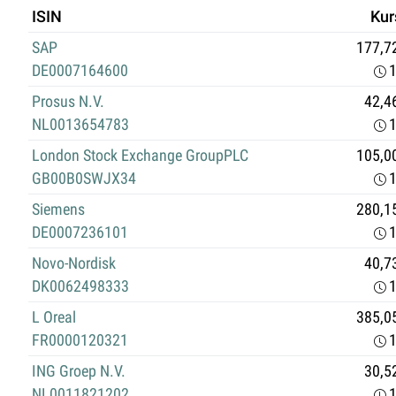
ISIN
Kur
SAP
177,7
DE0007164600
1
Prosus N.V.
42,4
NL0013654783
1
London Stock Exchange GroupPLC
105,0
GB00B0SWJX34
1
Siemens
280,1
DE0007236101
1
Novo-Nordisk
40,7
DK0062498333
1
L Oreal
385,0
FR0000120321
1
ING Groep N.V.
30,5
NL0011821202
1