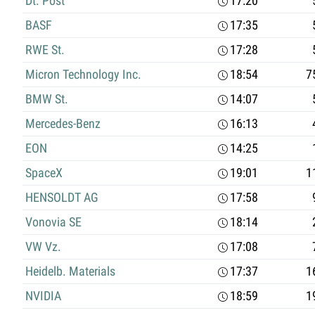
Dt. Post
17:20
BASF
17:35
RWE St.
17:28
Micron Technology Inc.
18:54
7
BMW St.
14:07
Mercedes-Benz
16:13
EON
14:25
SpaceX
19:01
1
HENSOLDT AG
17:58
Vonovia SE
18:14
VW Vz.
17:08
Heidelb. Materials
17:37
1
NVIDIA
18:59
1