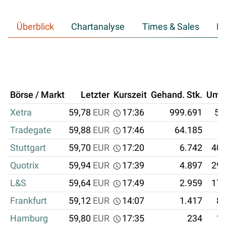
Überblick
Chartanalyse
Times & Sales
Hi
Börse / Markt
Letzter
Kurszeit
Gehand. Stk.
Ums
Xetra
59,78
EUR
17:36
999.691
59
Tradegate
59,88
EUR
17:46
64.185
3
Stuttgart
59,70
EUR
17:20
6.742
402
Quotrix
59,94
EUR
17:39
4.897
293
L&S
59,64
EUR
17:49
2.959
176
Frankfurt
59,12
EUR
14:07
1.417
83
Hamburg
59,80
EUR
17:35
234
13