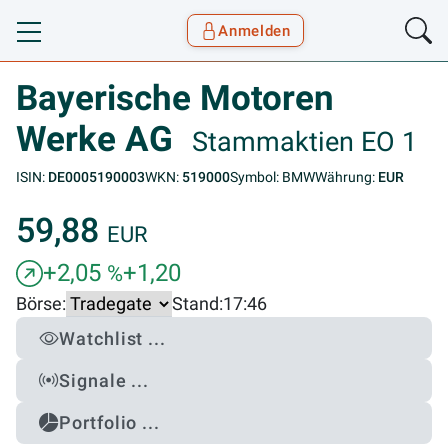
Anmelden
Toggle navigation
Goyax Logo
Bayerische Motoren
Werke AG
Stammaktien EO 1
ISIN:
DE0005190003
WKN:
519000
Symbol: BMW
Währung:
EUR
59,88
EUR
+2,05
+1,20
%
Börse:
Stand:
17:46
Watchlist ...
Signale ...
Portfolio ...