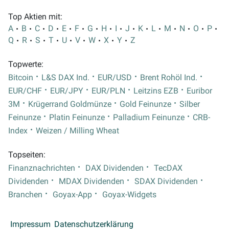
Top Aktien mit:
A
B
C
D
E
F
G
H
I
J
K
L
M
N
O
P
Q
R
S
T
U
V
W
X
Y
Z
Topwerte:
Bitcoin
L&S DAX Ind.
EUR/USD
Brent Rohöl Ind.
EUR/CHF
EUR/JPY
EUR/PLN
Leitzins EZB
Euribor
3M
Krügerrand Goldmünze
Gold Feinunze
Silber
Feinunze
Platin Feinunze
Palladium Feinunze
CRB-
Index
Weizen / Milling Wheat
Topseiten:
Finanznachrichten
DAX Dividenden
TecDAX
Dividenden
MDAX Dividenden
SDAX Dividenden
Branchen
Goyax-App
Goyax-Widgets
Impressum
Datenschutzerklärung