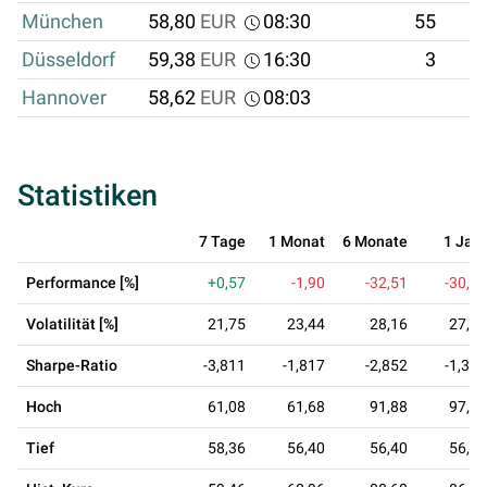
München
58,80
EUR
08:30
55
3
Düsseldorf
59,38
EUR
16:30
3
Hannover
58,62
EUR
08:03
Statistiken
7 Tage
1 Monat
6 Monate
1 Jahr
Performance [%]
+0,57
-1,90
-32,51
-30,58
Volatilität [%]
21,75
23,44
28,16
27,38
Sharpe-Ratio
-3,811
-1,817
-2,852
-1,334
Hoch
61,08
61,68
91,88
97,90
Tief
58,36
56,40
56,40
56,40