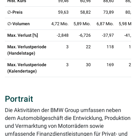
Hist. Kurs
59,46
60,96
88,60
86,14
∅-Preis
59,63
58,82
73,89
80,63
∅-Volumen
4,72 Mio.
5,89 Mio.
6,87 Mio.
5,98 Mio.
Max. Verlust [%]
-2,848
-6,726
-37,97
-41,54
Max. Verlustperiode
3
22
118
164
(Handelstage)
Max. Verlustperiode
3
30
169
240
(Kalendertage)
Portrait
Die Aktivitäten der BMW Group umfassen neben
dem Automobilgeschäft die Entwicklung, Produktion
und Vermarktung von Motorrädern sowie
umfassende Finanzdienstleistungen für Privat- und