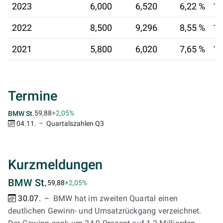
2023
6,000
6,520
6,22 %
16
2022
8,500
9,296
8,55 %
12
2021
5,800
6,020
7,65 %
12
Termine
59,88
+2,05%
BMW St.
04.11.
Quartalszahlen Q3
Kurzmeldungen
BMW St.
59,88
+2,05%
30.07.
BMW hat im zweiten Quartal einen
deutlichen Gewinn- und Umsatzrückgang verzeichnet.