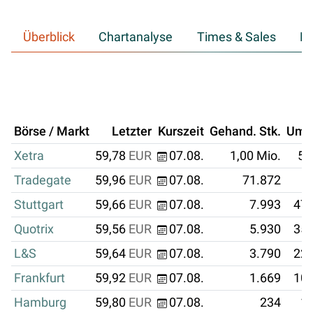
Überblick
Chartanalyse
Times & Sales
Hi
Börse / Markt
Letzter
Kurszeit
Gehand. Stk.
Ums
Xetra
59,78
EUR
07.08.
1,00 Mio.
59
Tradegate
59,96
EUR
07.08.
71.872
4
Stuttgart
59,66
EUR
07.08.
7.993
476
Quotrix
59,56
EUR
07.08.
5.930
353
L&S
59,64
EUR
07.08.
3.790
226
Frankfurt
59,92
EUR
07.08.
1.669
100
Hamburg
59,80
EUR
07.08.
234
13