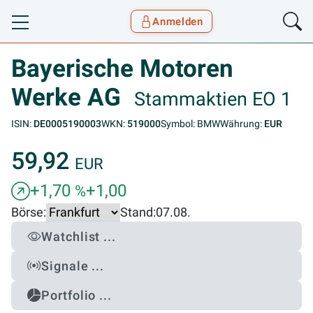
Anmelden
Toggle navigation
Goyax Logo
Bayerische Motoren
Werke AG
Stammaktien EO 1
ISIN:
DE0005190003
WKN:
519000
Symbol: BMW
Währung:
EUR
59,92
EUR
+1,70
+1,00
%
Börse:
Stand:
07.08.
Watchlist ...
Signale ...
Portfolio ...