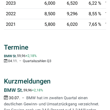
2023
6,000
6,520
6,22 %
16
2022
8,500
9,296
8,55 %
12
2021
5,800
6,020
7,65 %
12
Termine
59,96
+2,18%
BMW St.
04.11.
Quartalszahlen Q3
Kurzmeldungen
BMW St.
59,96
+2,18%
30.07.
BMW hat im zweiten Quartal einen
deutlichen Gewinn- und Umsatzrückgang verzeichnet.