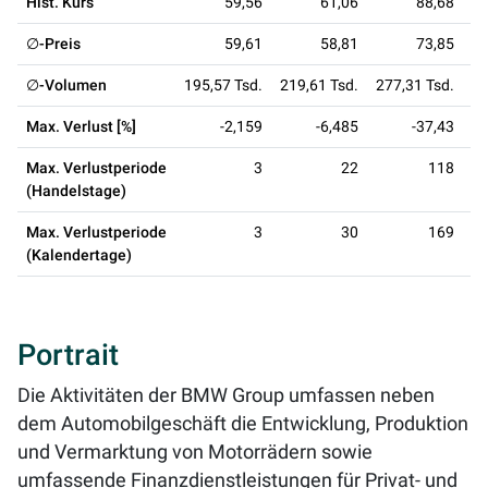
Hist. Kurs
59,56
61,06
88,68
∅-Preis
59,61
58,81
73,85
∅-Volumen
195,57 Tsd.
219,61 Tsd.
277,31 Tsd.
25
Max. Verlust [%]
-2,159
-6,485
-37,43
Max. Verlustperiode
3
22
118
(Handelstage)
Max. Verlustperiode
3
30
169
(Kalendertage)
Portrait
Die Aktivitäten der BMW Group umfassen neben
dem Automobilgeschäft die Entwicklung, Produktion
und Vermarktung von Motorrädern sowie
umfassende Finanzdienstleistungen für Privat- und