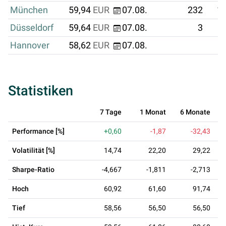
München
59,94
EUR
07.08.
232
13
Düsseldorf
59,64
EUR
07.08.
3
Hannover
58,62
EUR
07.08.
Statistiken
7 Tage
1 Monat
6 Monate
Performance [%]
+0,60
-1,87
-32,43
Volatilität [%]
14,74
22,20
29,22
Sharpe-Ratio
-4,667
-1,811
-2,713
Hoch
60,92
61,60
91,74
Tief
58,56
56,50
56,50