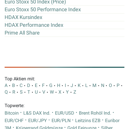
Euro Stoxx 50 Index (Price)
Euro Stoxx 50 Performance Index
HDAX Kursindex
HDAX Performance Index
Prime All Share
Top Aktien mit:
A
B
C
D
E
F
G
H
I
J
K
L
M
N
O
P
Q
R
S
T
U
V
W
X
Y
Z
Topwerte:
Bitcoin
L&S DAX Ind.
EUR/USD
Brent Rohöl Ind.
EUR/CHF
EUR/JPY
EUR/PLN
Leitzins EZB
Euribor
3M
Krügerrand Goldmünze
Gold Feinunze
Silber