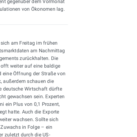
zent gegenüber dem Vormonat
r
kulationen von Ökonomen lag.
k
l
ä
r
 sich am Freitag im frühen
t
beitsmarktdaten am Nachmittag
agements zurückhalten. Die
offt weiter auf eine baldige
d eine Öffnung der Straße von
ck, außerdem schauen die
e deutsche Wirtschaft dürfte
icht gewachsen sein. Experten
ni ein Plus von 0,1 Prozent,
gt hatte. Auch die Exporte
weiter wachsen. Sollte sich
e Zuwachs in Folge – ein
r zuletzt durch die US-