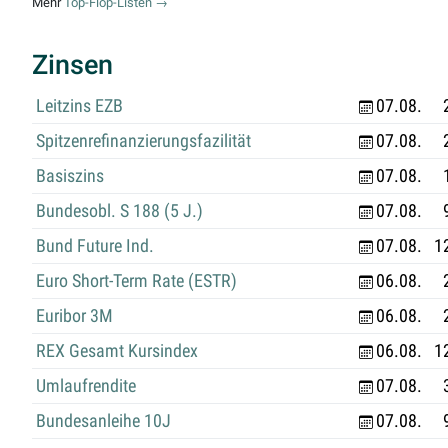
Mehr
Top-Flop-Listen →
Zinsen
Leitzins EZB
07.08.
Spitzenrefinanzierungsfazilität
07.08.
Basiszins
07.08.
Bundesobl. S 188 (5 J.)
07.08.
Bund Future Ind.
07.08.
1
Euro Short-Term Rate (ESTR)
06.08.
Euribor 3M
06.08.
REX Gesamt Kursindex
06.08.
1
Umlaufrendite
07.08.
Bundesanleihe 10J
07.08.