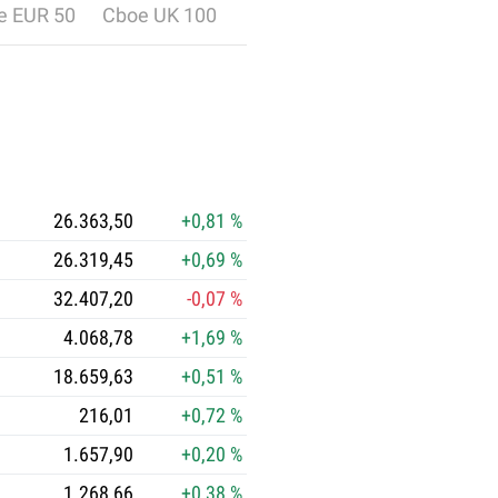
h
e EUR 50
Cboe UK 100
e
i
t
u
n
d
d
26.363,50
+0,81 %
a
26.319,45
+0,69 %
s
H
32.407,20
-0,07 %
a
4.068,78
+1,69 %
l
18.659,63
+0,51 %
v
i
216,01
+0,72 %
n
1.657,90
+0,20 %
g
1.268,66
+0,38 %
-