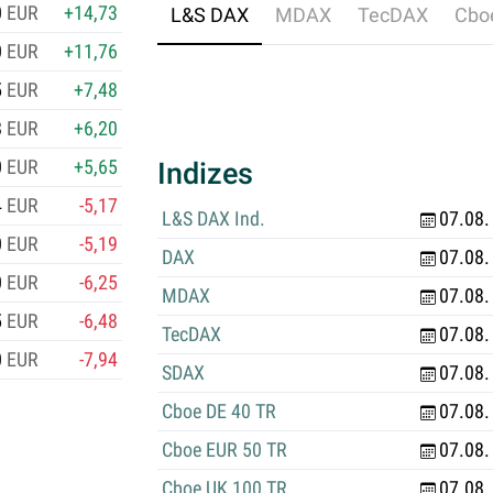
0
EUR
+14,73
n
L&S DAX
MDAX
TecDAX
Cbo
r
0
EUR
+11,76
ü
5
EUR
+7,48
c
8
EUR
+6,20
k
k
0
EUR
+5,65
Indizes
ä
4
EUR
-5,17
u
L&S DAX Ind.
07.08.
f
0
EUR
-5,19
DAX
07.08.
e
0
EUR
-6,25
MDAX
07.08.
–
5
EUR
-6,48
d
TecDAX
07.08.
e
0
EUR
-7,94
SDAX
07.08.
r
Cboe DE 40 TR
07.08.
R
e
Cboe EUR 50 TR
07.08.
n
Cboe UK 100 TR
07.08.