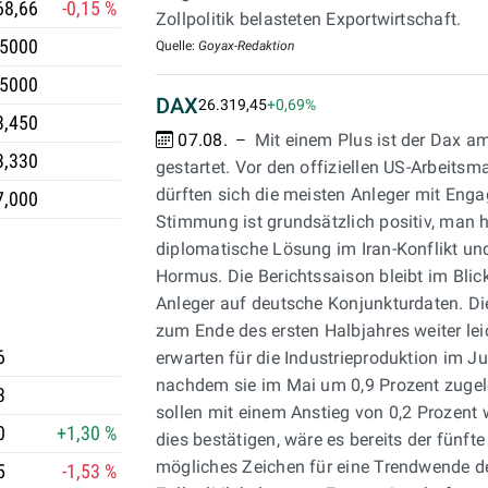
68,66
-0,15 %
Zollpolitik belasteten Exportwirtschaft.
,5000
Quelle:
Goyax-Redaktion
,5000
DAX
26.319,45
+0,69%
3,450
07.08.
Mit einem Plus ist der Dax am
3,330
gestartet. Vor den offiziellen US-Arbeit
dürften sich die meisten Anleger mit Eng
7,000
Stimmung ist grundsätzlich positiv, man h
diplomatische Lösung im Iran-Konflikt un
Hormus. Die Berichtssaison bleibt im Bli
Anleger auf deutsche Konjunkturdaten. Di
zum Ende des ersten Halbjahres weiter le
6
erwarten für die Industrieproduktion im Ju
nachdem sie im Mai um 0,9 Prozent zugele
3
sollen mit einem Anstieg von 0,2 Prozent 
0
+1,30 %
dies bestätigen, wäre es bereits der fünft
mögliches Zeichen für eine Trendwende de
5
-1,53 %