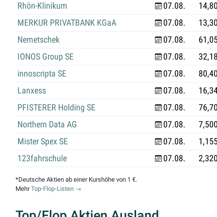
Rhön-Klinikum
07.08.
14,8
MERKUR PRIVATBANK KGaA
07.08.
13,3
Nemetschek
07.08.
61,0
IONOS Group SE
07.08.
32,1
innoscripta SE
07.08.
80,4
Lanxess
07.08.
16,3
PFISTERER Holding SE
07.08.
76,7
Northern Data AG
07.08.
7,50
Mister Spex SE
07.08.
1,15
123fahrschule
07.08.
2,32
*Deutsche Aktien ab einer Kurshöhe von 1 €.
Mehr
Top-Flop-Listen →
Top/Flop Aktien Ausland