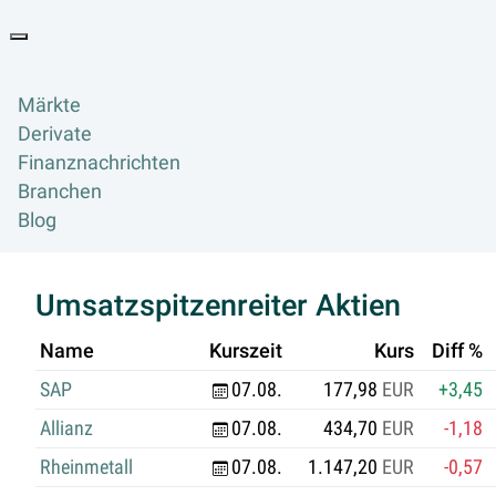
Goyax Logo
Toggle navigation
Märkte
Derivate
Finanznachrichten
Branchen
Blog
Umsatzspitzenreiter Aktien
Name
Kurszeit
Kurs
Diff %
SAP
07.08.
177,98
EUR
+3,45
Allianz
07.08.
434,70
EUR
-1,18
Rheinmetall
07.08.
1.147,20
EUR
-0,57