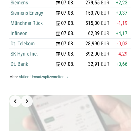
Siemens
07.08.
279,55
EUR
+2,23
Siemens Energy
07.08.
153,70
EUR
+0,37
Münchner Rück
07.08.
515,00
EUR
-1,19
Infineon
07.08.
62,39
EUR
+4,17
Dt. Telekom
07.08.
28,990
EUR
-0,03
SK Hynix Inc.
07.08.
892,00
EUR
-4,29
Dt. Bank
07.08.
32,91
EUR
+0,66
Mehr
Aktien-Umsatzspitzenreiter →