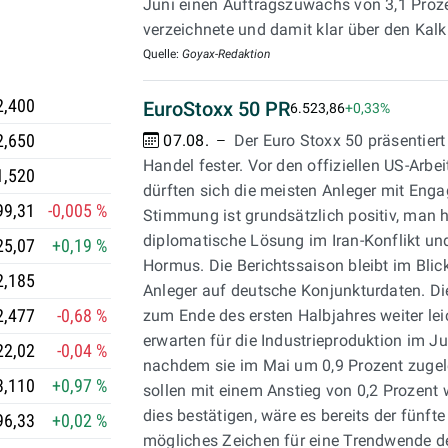
t
Juni einen Auftragszuwachs von 3,1 Pro
verzeichnete und damit klar über den Kal
Quelle:
Goyax-Redaktion
2,400
EuroStoxx 50 PR
6.523,86
+0,33%
2,650
07.08.
Der Euro Stoxx 50 präsentiert
Handel fester. Vor den offiziellen US-Ar
1,520
dürften sich die meisten Anleger mit Eng
99,31
-0,005 %
Stimmung ist grundsätzlich positiv, man h
diplomatische Lösung im Iran-Konflikt un
25,07
+0,19 %
Hormus. Die Berichtssaison bleibt im Bli
2,185
Anleger auf deutsche Konjunkturdaten. Di
2,477
-0,68 %
zum Ende des ersten Halbjahres weiter le
erwarten für die Industrieproduktion im Ju
22,02
-0,04 %
nachdem sie im Mai um 0,9 Prozent zugele
3,110
+0,97 %
sollen mit einem Anstieg von 0,2 Prozent 
dies bestätigen, wäre es bereits der fünft
96,33
+0,02 %
mögliches Zeichen für eine Trendwende de