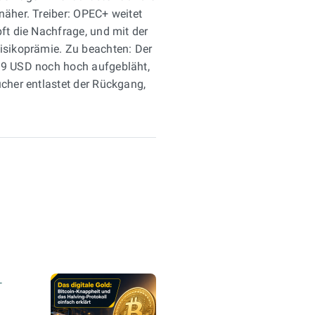
näher. Treiber: OPEC+ weitet
pft die Nachfrage, und mit der
Risikoprämie. Zu beachten: Der
19 USD noch hoch aufgebläht,
ucher entlastet der Rückgang,
Zu den Börse
-