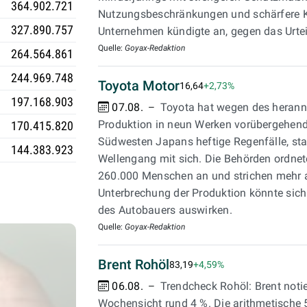
364.902.721
Nutzungsbeschränkungen und schärfere K
327.890.757
Unternehmen kündigte an, gegen das Urtei
Quelle:
Goyax-Redaktion
264.564.861
244.969.748
Toyota Motor
16,64
+2,73%
197.168.903
07.08.
Toyota hat wegen des herann
Produktion in neun Werken vorübergehend
170.415.820
Südwesten Japans heftige Regenfälle, st
144.383.923
Wellengang mit sich. Die Behörden ordnet
260.000 Menschen an und strichen mehr a
Unterbrechung der Produktion könnte sich 
des Autobauers auswirken.
Quelle:
Goyax-Redaktion
Brent Rohöl
83,19
+4,59%
06.08.
Trendcheck Rohöl: Brent notie
Wochensicht rund 4 %. Die arithmetische 50