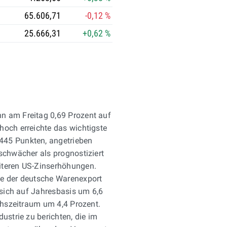
P
65.606,71
-0,12 %
r
25.666,31
+0,62 %
o
t
o
k
o
l
n am Freitag 0,69 Prozent auf
l
hoch erreichte das wichtigste
e
445 Punkten, angetrieben
i
schwächer als prognostiziert
n
iteren US-Zinserhöhungen.
f
te der deutsche Warenexport
a
r sich auf Jahresbasis um 6,6
c
ichszeitraum um 4,4 Prozent.
h
ustrie zu berichten, die im
e