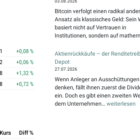
03.08.2026
Bitcoin verfolgt einen radikal ande
Ansatz als klassisches Geld: Sein 
basiert nicht auf Vertrauen in
Institutionen, sondern auf mathe
1
+0,08 %
Aktienrückkäufe – der Renditetrei
Depot
42
+0,06 %
27.07.2026
8
+1,32 %
Wenn Anleger an Ausschüttungen
8
+0,72 %
denken, fällt ihnen zuerst die Divi
ein. Doch es gibt einen zweiten We
A
dem Unternehmen…
weiterlesen
k
t
i
Kurs
Diff %
e