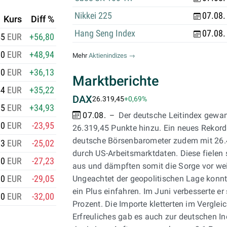
d
Nikkei 225
07.08.
i
Kurs
Diff %
t
Hang Seng Index
07.08.
45
EUR
+56,80
e
50
EUR
+48,94
t
Mehr
Aktienindizes →
r
00
EUR
+36,13
Marktberichte
e
44
EUR
+35,22
i
DAX
26.319,45
+0,69%
05
EUR
+34,93
b
07.08.
Der deutsche Leitindex gewan
e
60
EUR
-23,95
26.319,45 Punkte hinzu. Ein neues Rekord
r
deutsche Börsenbarometer zudem mit 26.
73
EUR
-25,02
i
durch US-Arbeitsmarktdaten. Diese fielen 
70
EUR
-27,23
m
aus und dämpften somit die Sorge vor we
D
90
EUR
-29,05
Ungeachtet der geopolitischen Lage konn
e
ein Plus einfahren. Im Juni verbesserte e
10
EUR
-32,00
p
Prozent. Die Importe kletterten im Vergle
o
Erfreuliches gab es auch zur deutschen Ind