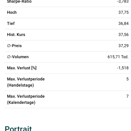
Sharpe-Ratio
-3,783
Hoch
37,75
Tief
36,84
Hist. Kurs
37,56
∅-Preis
37,29
∅-Volumen
615,71 Tsd.
Max. Verlust [%]
-1,518
Max. Verlustperiode
5
(Handelstage)
Max. Verlustperiode
7
(Kalendertage)
Portrait