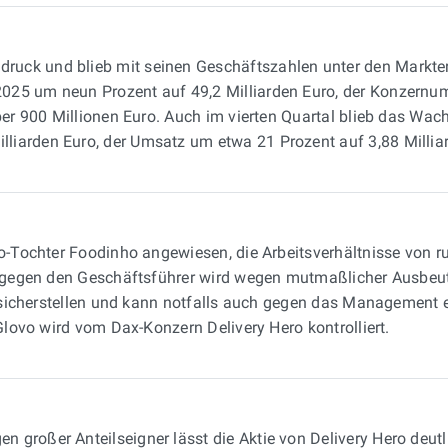
ruck und blieb mit seinen Geschäftszahlen unter den Markte
025 um neun Prozent auf 49,2 Milliarden Euro, der Konzernu
über 900 Millionen Euro. Auch im vierten Quartal blieb das Wa
liarden Euro, der Umsatz um etwa 21 Prozent auf 3,88 Millia
ovo-Tochter Foodinho angewiesen, die Arbeitsverhältnisse von r
; gegen den Geschäftsführer wird wegen mutmaßlicher Ausbeutun
er sicherstellen und kann notfalls auch gegen das Management
 Glovo wird vom Dax-Konzern Delivery Hero kontrolliert.
n großer Anteilseigner lässt die Aktie von Delivery Hero deutl