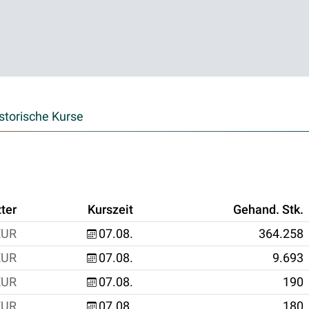
storische Kurse
ter
Kurszeit
Gehand. Stk.
EUR
07.08.
364.258
EUR
07.08.
9.693
EUR
07.08.
190
EUR
07.08.
180