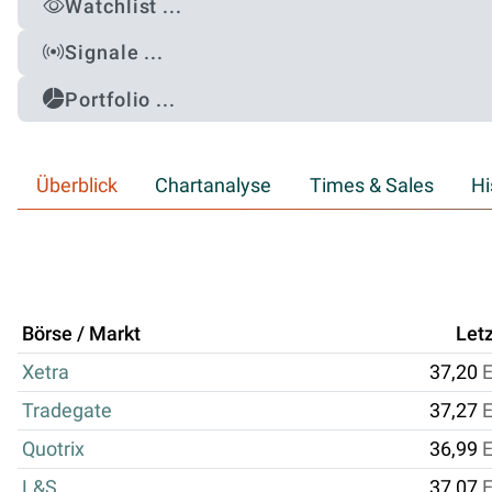
Watchlist ...
Signale ...
Portfolio ...
Überblick
Chartanalyse
Times & Sales
Hi
Börse / Markt
Letz
Xetra
37,20
Tradegate
37,27
Quotrix
36,99
L&S
37,07