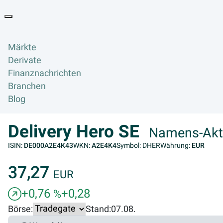
Goyax Logo
Toggle navigation
Märkte
Derivate
Finanznachrichten
Branchen
Blog
Delivery Hero SE
Namens-Akti
ISIN:
DE000A2E4K43
WKN:
A2E4K4
Symbol: DHER
Währung:
EUR
37,27
EUR
+0,76
+0,28
%
Börse:
Stand:
07.08.