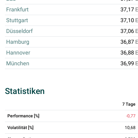
Frankfurt
37,17
Stuttgart
37,10
Düsseldorf
37,06
Hamburg
36,87
Hannover
36,88
München
36,99
Statistiken
7 Tage
Performance [%]
-0,77
Volatilität [%]
10,68