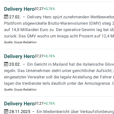
Delivery Hero
37,27
+0,76%
27.02.
Delivery Hero spürt zunehmenden Wettbewerbsd
Plattform abgewickelte Brutto-Warenvolumen (GMV) stieg 2
auf 14,8 Milliarden Euro zu. Der operative Gewinn lag bei 
zurück: Das GMV wuchs um knapp acht Prozent auf 12,4 Mil
Quelle:
Goyax-Redaktion
Delivery Hero
37,27
+0,76%
20.02.
Ein Gericht in Mailand hat die italienische Gl
regeln. Das Unternehmen steht unter gerichtlicher Aufsicht
eingesetzter Verwalter soll die legale Anstellung der Fahr
lagen die Verdienste teils deutlich unter der Armutsgrenze.
Quelle:
Goyax-Redaktion
Delivery Hero
37,27
+0,76%
28.11.2025
Ein Medienbericht über Verkaufsforderunge