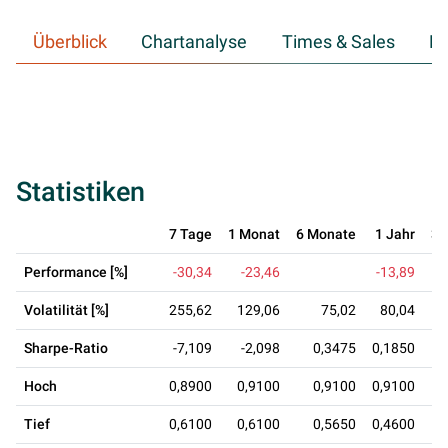
Überblick
Chartanalyse
Times & Sales
Hi
Statistiken
7 Tage
1 Monat
6 Monate
1 Jahr
3 
Performance [%]
-30,34
-23,46
-13,89
Volatilität [%]
255,62
129,06
75,02
80,04
Sharpe-Ratio
-7,109
-2,098
0,3475
0,1850
0
Hoch
0,8900
0,9100
0,9100
0,9100
0
Tief
0,6100
0,6100
0,5650
0,4600
0