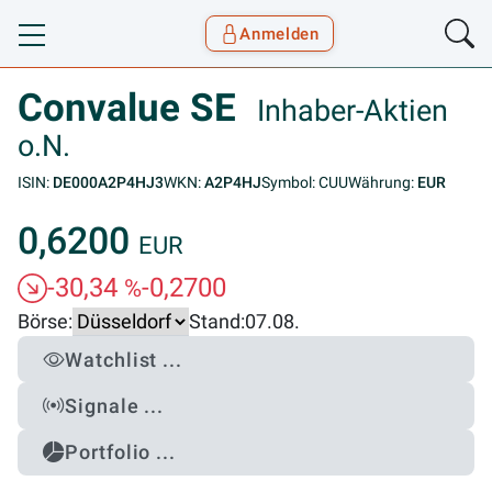
Anmelden
Toggle navigation
Goyax Logo
Convalue SE
Inhaber-Aktien
o.N.
ISIN:
DE000A2P4HJ3
WKN:
A2P4HJ
Symbol: CUU
Währung:
EUR
0,6200
EUR
-30,34
-0,2700
%
Börse:
Stand:
07.08.
Watchlist ...
Signale ...
Portfolio ...