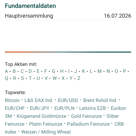
Fundamentaldaten
Hauptversammlung
16.07.2026
Top Aktien mit:
A
B
C
D
E
F
G
H
I
J
K
L
M
N
O
P
Q
R
S
T
U
V
W
X
Y
Z
Topwerte:
Bitcoin
L&S DAX Ind.
EUR/USD
Brent Rohöl Ind.
EUR/CHF
EUR/JPY
EUR/PLN
Leitzins EZB
Euribor
3M
Krügerrand Goldmünze
Gold Feinunze
Silber
Feinunze
Platin Feinunze
Palladium Feinunze
CRB-
Index
Weizen / Milling Wheat