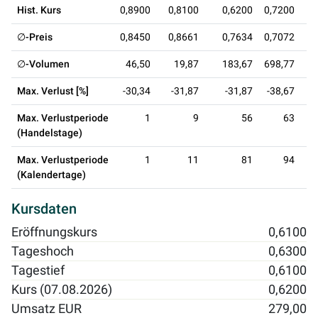
Hist. Kurs
0,8900
0,8100
0,6200
0,7200
0
∅-Preis
0,8450
0,8661
0,7634
0,7072
0
∅-Volumen
46,50
19,87
183,67
698,77
4
Max. Verlust [%]
-30,34
-31,87
-31,87
-38,67
-
Max. Verlustperiode
1
9
56
63
(Handelstage)
Max. Verlustperiode
1
11
81
94
(Kalendertage)
Kursdaten
Eröffnungskurs
0,6100
Tageshoch
0,6300
Tagestief
0,6100
Kurs (07.08.2026)
0,6200
Umsatz EUR
279,00