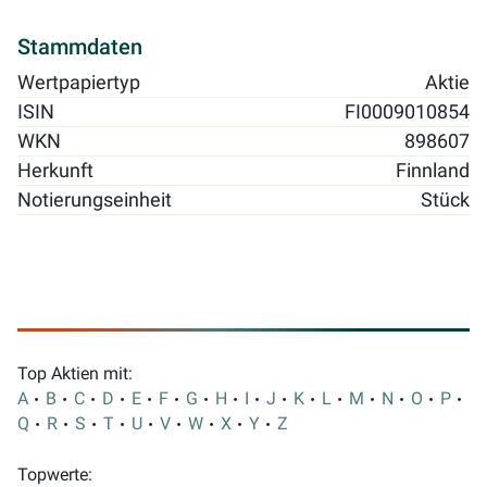
Stammdaten
Wertpapiertyp
Aktie
ISIN
FI0009010854
WKN
898607
Herkunft
Finnland
Notierungseinheit
Stück
Top Aktien mit:
A
B
C
D
E
F
G
H
I
J
K
L
M
N
O
P
Q
R
S
T
U
V
W
X
Y
Z
Topwerte: