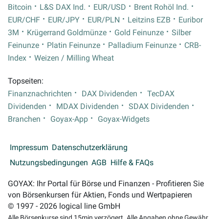
Bitcoin
L&S DAX Ind.
EUR/USD
Brent Rohöl Ind.
EUR/CHF
EUR/JPY
EUR/PLN
Leitzins EZB
Euribor
3M
Krügerrand Goldmünze
Gold Feinunze
Silber
Feinunze
Platin Feinunze
Palladium Feinunze
CRB-
Index
Weizen / Milling Wheat
Topseiten:
Finanznachrichten
DAX Dividenden
TecDAX
Dividenden
MDAX Dividenden
SDAX Dividenden
Branchen
Goyax-App
Goyax-Widgets
Impressum
Datenschutzerklärung
Nutzungsbedingungen
AGB
Hilfe & FAQs
GOYAX: Ihr Portal für Börse und Finanzen - Profitieren Sie
von Börsenkursen für Aktien, Fonds und Wertpapieren
© 1997 - 2026 logical line GmbH
Alle Börsenkurse sind 15min verzögert. Alle Angaben ohne Gewähr.