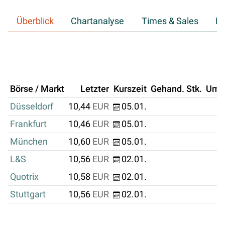
Überblick
Chartanalyse
Times & Sales
Hi
Börse / Markt
Letzter
Kurszeit
Gehand. Stk.
Ums
Düsseldorf
10,44
EUR
05.01.
Frankfurt
10,46
EUR
05.01.
München
10,60
EUR
05.01.
L&S
10,56
EUR
02.01.
Quotrix
10,58
EUR
02.01.
Stuttgart
10,56
EUR
02.01.