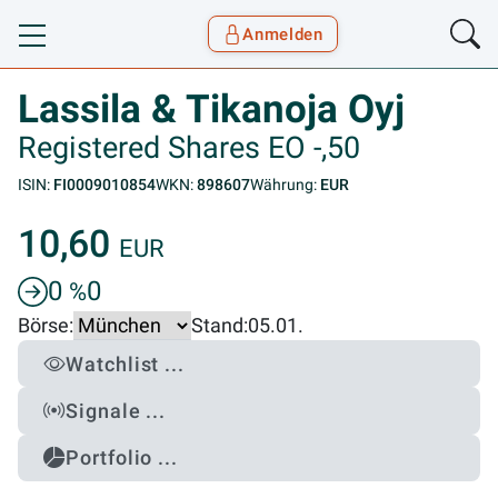
Anmelden
Toggle navigation
Goyax Logo
Lassila & Tikanoja Oyj
Registered Shares EO -,50
ISIN:
FI0009010854
WKN:
898607
Währung:
EUR
10,60
EUR
0
0
%
Börse:
Stand:
05.01.
Watchlist ...
Signale ...
Portfolio ...