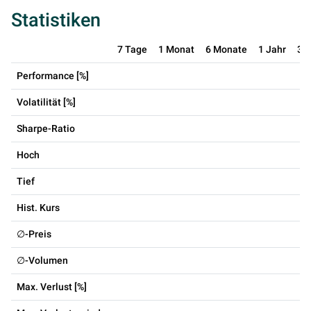
Statistiken
7 Tage
1 Monat
6 Monate
1 Jahr
3 
Performance [%]
Volatilität [%]
Sharpe-Ratio
Hoch
Tief
Hist. Kurs
∅-Preis
∅-Volumen
Max. Verlust [%]