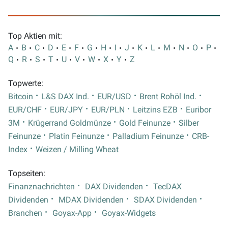
Top Aktien mit:
A
B
C
D
E
F
G
H
I
J
K
L
M
N
O
P
Q
R
S
T
U
V
W
X
Y
Z
Topwerte:
Bitcoin
L&S DAX Ind.
EUR/USD
Brent Rohöl Ind.
EUR/CHF
EUR/JPY
EUR/PLN
Leitzins EZB
Euribor
3M
Krügerrand Goldmünze
Gold Feinunze
Silber
Feinunze
Platin Feinunze
Palladium Feinunze
CRB-
Index
Weizen / Milling Wheat
Topseiten:
Finanznachrichten
DAX Dividenden
TecDAX
Dividenden
MDAX Dividenden
SDAX Dividenden
Branchen
Goyax-App
Goyax-Widgets