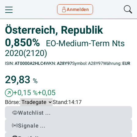
Anmelden
Toggle navigation
Goyax Logo
Österreich, Republik
0,850%
EO-Medium-Term Nts
2020(2120)
ISIN:
AT0000A2HLC4
WKN:
A28Y97
Symbol: A28Y97
Währung:
EUR
29,83
%
+0,15
+0,05
%
Börse:
Stand:
14:17
Watchlist ...
Signale ...