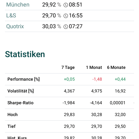
München
29,92
%
08:51
L&S
29,70
%
16:55
Quotrix
30,03
%
07:27
Statistiken
7 Tage
1 Monat
6 Monate
1
Performance [%]
+0,05
-1,48
+0,44
Volatilität [%]
4,367
4,975
16,92
Sharpe-Ratio
-1,984
-4,164
0,00001
-0
Hoch
29,83
30,28
32,00
Tief
29,70
29,70
29,50
Hist. Kurs
29,82
30,28
29,70