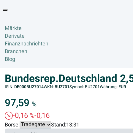
Goyax Logo
Toggle navigation
Märkte
Derivate
Finanznachrichten
Branchen
Blog
Bundesrep.Deutschland 2
ISIN:
DE000BU27014
WKN:
BU2701
Symbol: BU2701
Währung:
EUR
97,59
%
-0,16
-0,16
%
Börse:
Stand:
13:31