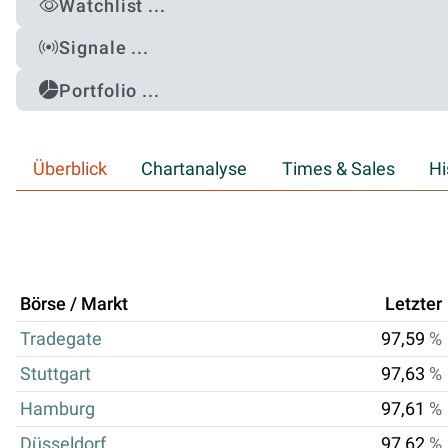
Watchlist ...
Signale ...
Portfolio ...
Überblick
Chartanalyse
Times & Sales
Hi
Börse / Markt
Letzter
Tradegate
97,59
%
Stuttgart
97,63
%
Hamburg
97,61
%
Düsseldorf
97,62
%