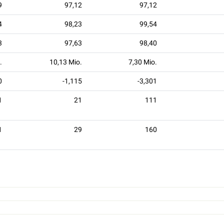
9
97,12
97,12
4
98,23
99,54
3
97,63
98,40
.
10,13 Mio.
7,30 Mio.
0
-1,115
-3,301
1
21
111
1
29
160