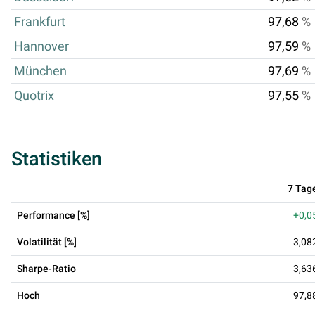
Frankfurt
97,68
%
Hannover
97,59
%
München
97,69
%
Quotrix
97,55
%
Statistiken
7 Tag
Performance [%]
+0,0
Volatilität [%]
3,08
Sharpe-Ratio
3,63
Hoch
97,8