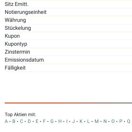
Sitz Emitt.
Notierungseinheit
Währung
Stückelung
Kupon
Kupontyp
Zinstermin
Emissionsdatum
Fälligkeit
Top Aktien mit:
A
B
C
D
E
F
G
H
I
J
K
L
M
N
O
P
Q