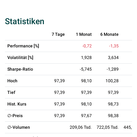
Statistiken
7 Tage
1 Monat
6 Monate
1
Performance [%]
-0,72
-1,35
Volatilität [%]
1,928
3,634
3
Sharpe-Ratio
-5,745
-1,289
-
Hoch
97,39
98,10
100,28
10
Tief
97,39
97,39
97,39
9
Hist. Kurs
97,39
98,10
98,73
10
∅-Preis
97,39
97,67
98,38
9
∅-Volumen
209,06 Tsd.
722,05 Tsd.
445,26