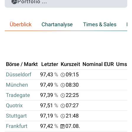
Portfolio ...
Überblick
Chartanalyse
Times & Sales
Hi
Börse / Markt
Letzter
Kurszeit
Nominal EUR
Umsat
Düsseldorf
97,43
%
09:15
München
97,49
%
08:30
Tradegate
97,39
%
22:25
Quotrix
97,51
%
07:27
Stuttgart
97,19
%
21:48
Frankfurt
97,42
%
07.08.