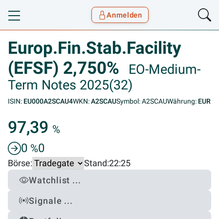
Anmelden
Toggle navigation
Goyax Logo
Europ.Fin.Stab.Facility
(EFSF) 2,750%
EO-Medium-
Term Notes 2025(32)
ISIN:
EU000A2SCAU4
WKN:
A2SCAU
Symbol: A2SCAU
Währung:
EUR
97,39
%
0
0
%
Börse:
Stand:
22:25
Watchlist ...
Signale ...