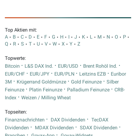
Top Aktien mit:
A
B
C
D
E
F
G
H
I
J
K
L
M
N
O
P
Q
R
S
T
U
V
W
X
Y
Z
Topwerte:
Bitcoin
L&S DAX Ind.
EUR/USD
Brent Rohöl Ind.
EUR/CHF
EUR/JPY
EUR/PLN
Leitzins EZB
Euribor
3M
Krügerrand Goldmünze
Gold Feinunze
Silber
Feinunze
Platin Feinunze
Palladium Feinunze
CRB-
Index
Weizen / Milling Wheat
Topseiten:
Finanznachrichten
DAX Dividenden
TecDAX
Dividenden
MDAX Dividenden
SDAX Dividenden
Branchen
Goyax-App
Goyax-Widgets