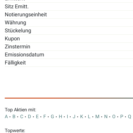
Sitz Emitt.
Notierungseinheit
Währung
Stückelung
Kupon
Zinstermin
Emissionsdatum
Fälligkeit
Top Aktien mit:
A
B
C
D
E
F
G
H
I
J
K
L
M
N
O
P
Q
Topwerte: