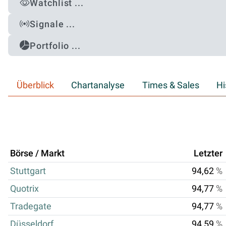
Watchlist ...
Signale ...
Portfolio ...
Überblick
Chartanalyse
Times & Sales
Hi
Börse / Markt
Letzter
Stuttgart
94,62
%
Quotrix
94,77
%
Tradegate
94,77
%
Düsseldorf
94,59
%