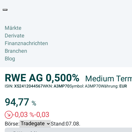
Goyax Logo
Toggle navigation
Märkte
Derivate
Finanznachrichten
Branchen
Blog
RWE AG 0,500%
Medium Term
ISIN:
XS2412044567
WKN:
A3MP70
Symbol: A3MP70
Währung:
EUR
94,77
%
-0,03
-0,03
%
Börse:
Stand:
07.08.