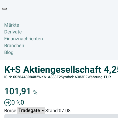
Goyax Logo
Toggle navigation
Märkte
Derivate
Finanznachrichten
Branchen
Blog
K+S Aktiengesellschaft 4
ISIN:
XS2844398482
WKN:
A383E2
Symbol: A383E2
Währung:
EUR
101,91
%
0
0
%
Börse:
Stand:
07.08.