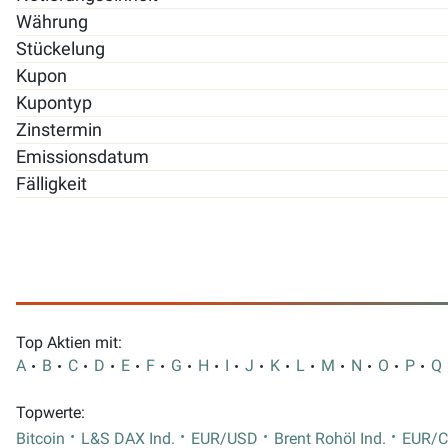
Währung
Stückelung
Kupon
Kupontyp
Zinstermin
Emissionsdatum
Fälligkeit
Top Aktien mit:
A
B
C
D
E
F
G
H
I
J
K
L
M
N
O
P
Q
Topwerte:
Bitcoin
L&S DAX Ind.
EUR/USD
Brent Rohöl Ind.
EUR/