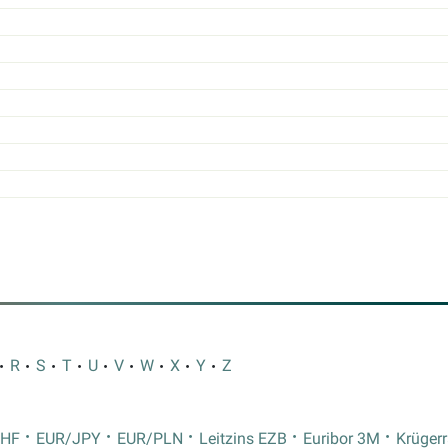
R
S
T
U
V
W
X
Y
Z
CHF
EUR/JPY
EUR/PLN
Leitzins EZB
Euribor 3M
Krüger