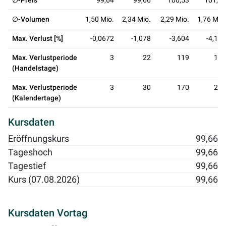
∅-Preis
99,64
99,66
100,53
101,42
∅-Volumen
1,50 Mio.
2,34 Mio.
2,29 Mio.
1,76 Mio.
Max. Verlust [%]
-0,0672
-1,078
-3,604
-4,146
Max. Verlustperiode
3
22
119
197
(Handelstage)
Max. Verlustperiode
3
30
170
287
(Kalendertage)
Kursdaten
Eröffnungskurs
99,66
Tageshoch
99,66
Tagestief
99,66
Kurs (07.08.2026)
99,66
Kursdaten Vortag