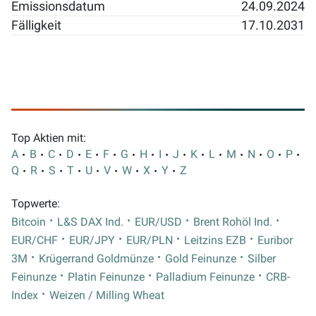
Emissionsdatum
24.09.2024
Fälligkeit
17.10.2031
Top Aktien mit:
A
B
C
D
E
F
G
H
I
J
K
L
M
N
O
P
Q
R
S
T
U
V
W
X
Y
Z
Topwerte:
Bitcoin
L&S DAX Ind.
EUR/USD
Brent Rohöl Ind.
EUR/CHF
EUR/JPY
EUR/PLN
Leitzins EZB
Euribor
3M
Krügerrand Goldmünze
Gold Feinunze
Silber
Feinunze
Platin Feinunze
Palladium Feinunze
CRB-
Index
Weizen / Milling Wheat