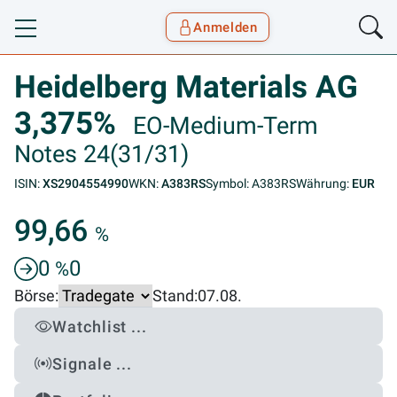
Anmelden
Toggle navigation
Goyax Logo
Heidelberg Materials AG
3,375%
EO-Medium-Term
Notes 24(31/31)
ISIN:
XS2904554990
WKN:
A383RS
Symbol: A383RS
Währung:
EUR
99,66
%
0
0
%
Börse:
Stand:
07.08.
Watchlist ...
Signale ...