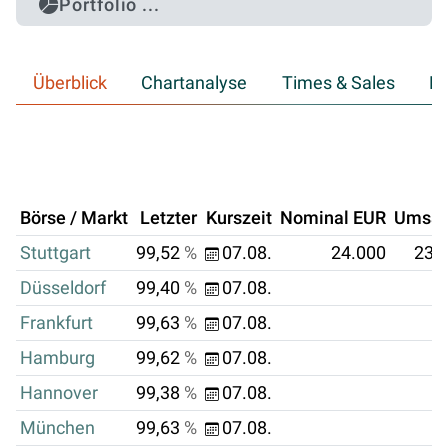
Portfolio ...
Überblick
Chartanalyse
Times & Sales
Hi
Börse / Markt
Letzter
Kurszeit
Nominal EUR
Umsat
Stuttgart
99,52
%
07.08.
24.000
23.
Düsseldorf
99,40
%
07.08.
Frankfurt
99,63
%
07.08.
Hamburg
99,62
%
07.08.
Hannover
99,38
%
07.08.
München
99,63
%
07.08.