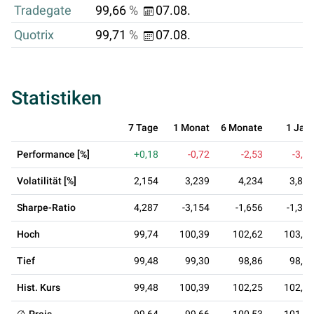
Tradegate
99,66
%
07.08.
Quotrix
99,71
%
07.08.
Statistiken
7 Tage
1 Monat
6 Monate
1 Jahr
Performance [%]
+0,18
-0,72
-2,53
-3,07
Volatilität [%]
2,154
3,239
4,234
3,824
Sharpe-Ratio
4,287
-3,154
-1,656
-1,315
Hoch
99,74
100,39
102,62
103,20
Tief
99,48
99,30
98,86
98,86
Hist. Kurs
99,48
100,39
102,25
102,82