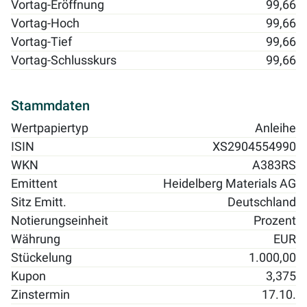
Vortag-Eröffnung
99,66
Vortag-Hoch
99,66
Vortag-Tief
99,66
Vortag-Schlusskurs
99,66
Stammdaten
Wertpapiertyp
Anleihe
ISIN
XS2904554990
WKN
A383RS
Emittent
Heidelberg Materials AG
Sitz Emitt.
Deutschland
Notierungseinheit
Prozent
Währung
EUR
Stückelung
1.000,00
Kupon
3,375
Zinstermin
17.10.