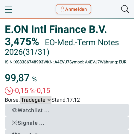
Anmelden
Toggle navigation
Goyax Logo
E.ON Intl Finance B.V.
3,475%
EO-Med.-Term Notes
2026(31/31)
ISIN:
XS3386748993
WKN:
A4EVJ7
Symbol: A4EVJ7
Währung:
EUR
99,87
%
-0,15
-0,15
%
Börse:
Stand:
17:12
Watchlist ...
Signale ...