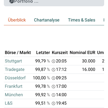
Portfolio ...
Überblick
Chartanalyse
Times & Sales
Hi
Börse / Markt
Letzter
Kurszeit
Nominal EUR
Umsa
Stuttgart
99,79
%
20:05
30.000
29
Tradegate
99,87
%
17:12
16.000
15
Düsseldorf
100,00
%
09:25
Frankfurt
99,78
%
17:00
München
99,92
%
14:00
L&S
99,51
%
19:45