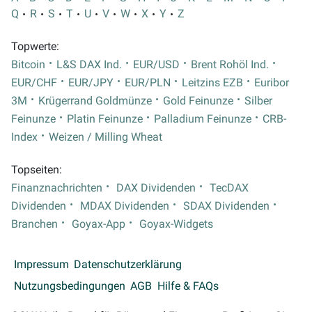
Q
R
S
T
U
V
W
X
Y
Z
Topwerte:
Bitcoin
L&S DAX Ind.
EUR/USD
Brent Rohöl Ind.
EUR/CHF
EUR/JPY
EUR/PLN
Leitzins EZB
Euribor
3M
Krügerrand Goldmünze
Gold Feinunze
Silber
Feinunze
Platin Feinunze
Palladium Feinunze
CRB-
Index
Weizen / Milling Wheat
Topseiten:
Finanznachrichten
DAX Dividenden
TecDAX
Dividenden
MDAX Dividenden
SDAX Dividenden
Branchen
Goyax-App
Goyax-Widgets
Impressum
Datenschutzerklärung
Nutzungsbedingungen
AGB
Hilfe & FAQs