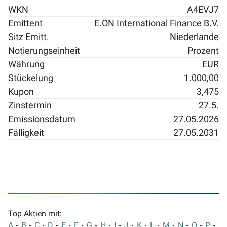
WKN
A4EVJ7
Emittent
E.ON International Finance B.V.
Sitz Emitt.
Niederlande
Notierungseinheit
Prozent
Währung
EUR
Stückelung
1.000,00
Kupon
3,475
Zinstermin
27.5.
Emissionsdatum
27.05.2026
Fälligkeit
27.05.2031
Top Aktien mit:
A
B
C
D
E
F
G
H
I
J
K
L
M
N
O
P