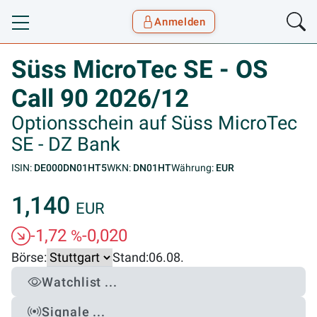
Anmelden
Toggle navigation
Goyax Logo
Süss MicroTec SE - OS
Call 90 2026/12
Optionsschein auf Süss MicroTec
SE - DZ Bank
ISIN:
DE000DN01HT5
WKN:
DN01HT
Währung:
EUR
1,140
EUR
-1,72
-0,020
%
Börse:
Stand:
06.08.
Watchlist ...
Signale ...