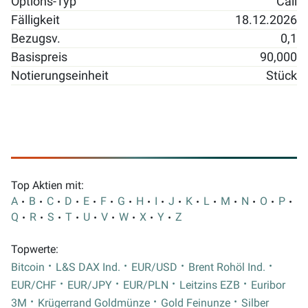
Options-Typ
Call
Fälligkeit
18.12.2026
Bezugsv.
0,1
Basispreis
90,000
Notierungseinheit
Stück
Top Aktien mit:
A
B
C
D
E
F
G
H
I
J
K
L
M
N
O
P
Q
R
S
T
U
V
W
X
Y
Z
Topwerte:
Bitcoin
L&S DAX Ind.
EUR/USD
Brent Rohöl Ind.
EUR/CHF
EUR/JPY
EUR/PLN
Leitzins EZB
Euribor
3M
Krügerrand Goldmünze
Gold Feinunze
Silber