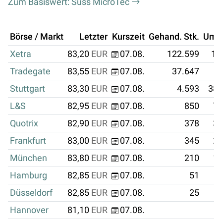
Zum Basiswert: Suss MicroTec
Börse / Markt
Letzter
Kurszeit
Gehand. Stk.
Ums
Xetra
83,20
EUR
07.08.
122.599
10
Tradegate
83,55
EUR
07.08.
37.647
3
Stuttgart
83,30
EUR
07.08.
4.593
382
L&S
82,95
EUR
07.08.
850
70
Quotrix
82,90
EUR
07.08.
378
31
Frankfurt
83,00
EUR
07.08.
345
28
München
83,80
EUR
07.08.
210
17
Hamburg
82,85
EUR
07.08.
51
Düsseldorf
82,85
EUR
07.08.
25
Hannover
81,10
EUR
07.08.