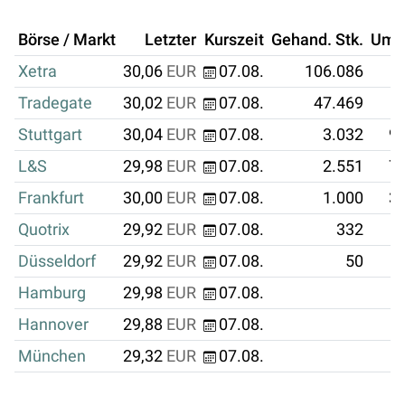
Börse / Markt
Letzter
Kurszeit
Gehand. Stk.
Ums
Xetra
30,06
EUR
07.08.
106.086
3
Tradegate
30,02
EUR
07.08.
47.469
1
Stuttgart
30,04
EUR
07.08.
3.032
91
L&S
29,98
EUR
07.08.
2.551
76
Frankfurt
30,00
EUR
07.08.
1.000
30
Quotrix
29,92
EUR
07.08.
332
Düsseldorf
29,92
EUR
07.08.
50
Hamburg
29,98
EUR
07.08.
Hannover
29,88
EUR
07.08.
München
29,32
EUR
07.08.