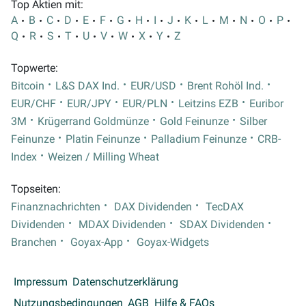
Top Aktien mit:
A
B
C
D
E
F
G
H
I
J
K
L
M
N
O
P
Q
R
S
T
U
V
W
X
Y
Z
Topwerte:
Bitcoin
L&S DAX Ind.
EUR/USD
Brent Rohöl Ind.
EUR/CHF
EUR/JPY
EUR/PLN
Leitzins EZB
Euribor
3M
Krügerrand Goldmünze
Gold Feinunze
Silber
Feinunze
Platin Feinunze
Palladium Feinunze
CRB-
Index
Weizen / Milling Wheat
Topseiten:
Finanznachrichten
DAX Dividenden
TecDAX
Dividenden
MDAX Dividenden
SDAX Dividenden
Branchen
Goyax-App
Goyax-Widgets
Impressum
Datenschutzerklärung
Nutzungsbedingungen
AGB
Hilfe & FAQs