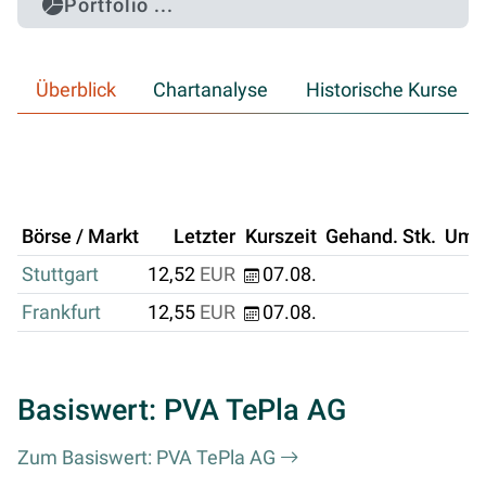
Portfolio ...
Überblick
Chartanalyse
Historische Kurse
Börse / Markt
Letzter
Kurszeit
Gehand. Stk.
Ums
Stuttgart
12,52
EUR
07.08.
Frankfurt
12,55
EUR
07.08.
Basiswert: PVA TePla AG
Zum Basiswert: PVA TePla AG