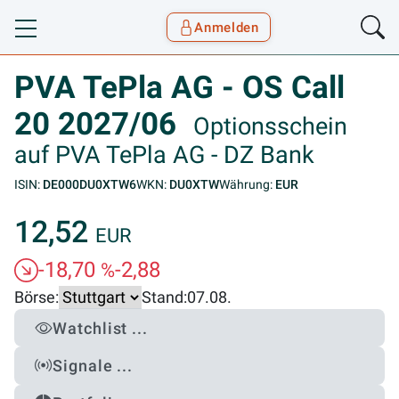
Anmelden
Toggle navigation
Goyax Logo
PVA TePla AG - OS Call
20 2027/06
Optionsschein
auf PVA TePla AG - DZ Bank
ISIN:
DE000DU0XTW6
WKN:
DU0XTW
Währung:
EUR
12,52
EUR
-18,70
-2,88
%
Börse:
Stand:
07.08.
Watchlist ...
Signale ...