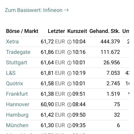
Zum Basiswert: Infineon
Börse / Markt
Letzter
Kurszeit
Gehand. Stk.
Ums
Xetra
61,72
EUR
10:04
444.379
27
Tradegate
61,86
EUR
10:16
111.672
6
Stuttgart
61,64
EUR
10:01
26.956
1
L&S
61,81
EUR
10:19
7.053
435
Quotrix
61,58
EUR
10:01
2.745
169
Frankfurt
61,38
EUR
09:51
1.519
93
Hannover
60,90
EUR
08:44
75
4
Hamburg
61,42
EUR
09:50
32
1
München
61,30
EUR
09:35
6