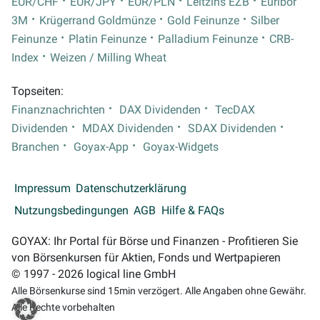
EUR/CHF
EUR/JPY
EUR/PLN
Leitzins EZB
Euribor
3M
Krügerrand Goldmünze
Gold Feinunze
Silber
Feinunze
Platin Feinunze
Palladium Feinunze
CRB-
Index
Weizen / Milling Wheat
Topseiten:
Finanznachrichten
DAX Dividenden
TecDAX
Dividenden
MDAX Dividenden
SDAX Dividenden
Branchen
Goyax-App
Goyax-Widgets
Impressum
Datenschutzerklärung
Nutzungsbedingungen
AGB
Hilfe & FAQs
GOYAX: Ihr Portal für Börse und Finanzen - Profitieren Sie
von Börsenkursen für Aktien, Fonds und Wertpapieren
© 1997 - 2026 logical line GmbH
Alle Börsenkurse sind 15min verzögert. Alle Angaben ohne Gewähr.
Alle Rechte vorbehalten