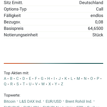
Sitz Emitt.
Deutschland
Options-Typ
Call
Fälligkeit
endlos
Bezugsv.
0,08
Basispreis
64,6500
Notierungseinheit
Stück
Top Aktien mit:
A
B
C
D
E
F
G
H
I
J
K
L
M
N
O
P
Q
R
S
T
U
V
W
X
Y
Z
Topwerte:
Bitcoin
L&S DAX Ind.
EUR/USD
Brent Rohöl Ind.