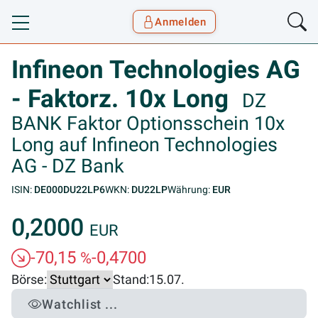
Anmelden
Toggle navigation
Goyax Logo
Infineon Technologies AG
- Faktorz. 10x Long
DZ
BANK Faktor Optionsschein 10x
Long auf Infineon Technologies
AG - DZ Bank
ISIN:
DE000DU22LP6
WKN:
DU22LP
Währung:
EUR
0,2000
EUR
-70,15
-0,4700
%
Börse:
Stand:
15.07.
Watchlist ...