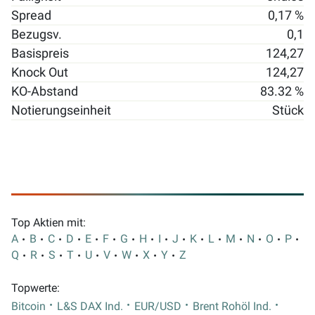
Spread
0,17 %
Bezugsv.
0,1
Basispreis
124,27
Knock Out
124,27
KO-Abstand
83.32 %
Notierungseinheit
Stück
Top Aktien mit:
A
B
C
D
E
F
G
H
I
J
K
L
M
N
O
P
Q
R
S
T
U
V
W
X
Y
Z
Topwerte:
Bitcoin
L&S DAX Ind.
EUR/USD
Brent Rohöl Ind.