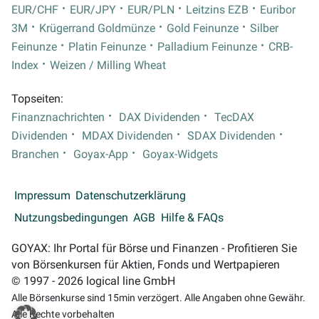
EUR/CHF
EUR/JPY
EUR/PLN
Leitzins EZB
Euribor
3M
Krügerrand Goldmünze
Gold Feinunze
Silber
Feinunze
Platin Feinunze
Palladium Feinunze
CRB-
Index
Weizen / Milling Wheat
Topseiten:
Finanznachrichten
DAX Dividenden
TecDAX
Dividenden
MDAX Dividenden
SDAX Dividenden
Branchen
Goyax-App
Goyax-Widgets
Impressum
Datenschutzerklärung
Nutzungsbedingungen
AGB
Hilfe & FAQs
GOYAX: Ihr Portal für Börse und Finanzen - Profitieren Sie
von Börsenkursen für Aktien, Fonds und Wertpapieren
© 1997 - 2026 logical line GmbH
Alle Börsenkurse sind 15min verzögert. Alle Angaben ohne Gewähr.
Alle Rechte vorbehalten