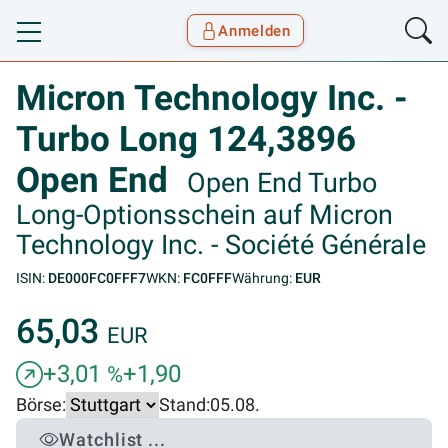
Anmelden
Toggle navigation
Goyax Logo
Micron Technology Inc. -
Turbo Long 124,3896
Open End
Open End Turbo
Long-Optionsschein auf Micron
Technology Inc. - Société Générale
ISIN:
DE000FC0FFF7
WKN:
FC0FFF
Währung:
EUR
65,03
EUR
+3,01
+1,90
%
Börse:
Stand:
05.08.
Watchlist ...