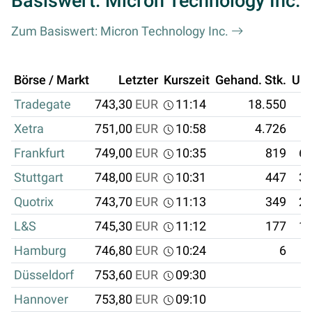
Basiswert: Micron Technology Inc.
Zum Basiswert: Micron Technology Inc.
Börse / Markt
Letzter
Kurszeit
Gehand. Stk.
Um
Tradegate
743,30
EUR
11:14
18.550
1
Xetra
751,00
EUR
10:58
4.726
Frankfurt
749,00
EUR
10:35
819
61
Stuttgart
748,00
EUR
10:31
447
33
Quotrix
743,70
EUR
11:13
349
25
L&S
745,30
EUR
11:12
177
13
Hamburg
746,80
EUR
10:24
6
Düsseldorf
753,60
EUR
09:30
Hannover
753,80
EUR
09:10