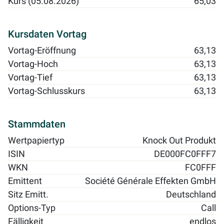
Kurs (05.08.2026)
65,03
Kursdaten Vortag
Vortag-Eröffnung
63,13
Vortag-Hoch
63,13
Vortag-Tief
63,13
Vortag-Schlusskurs
63,13
Stammdaten
Wertpapiertyp
Knock Out Produkt
ISIN
DE000FC0FFF7
WKN
FC0FFF
Emittent
Société Générale Effekten GmbH
Sitz Emitt.
Deutschland
Options-Typ
Call
Fälligkeit
endlos