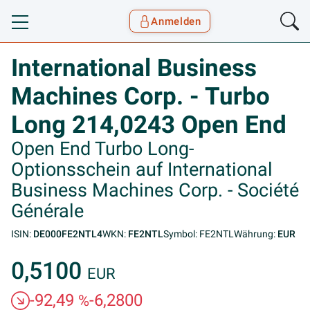
Anmelden
Toggle navigation
Goyax Logo
International Business
Machines Corp. - Turbo
Long 214,0243 Open End
Open End Turbo Long-
Optionsschein auf International
Business Machines Corp. - Société
Générale
ISIN:
DE000FE2NTL4
WKN:
FE2NTL
Symbol: FE2NTL
Währung:
EUR
0,5100
EUR
-92,49
-6,2800
%