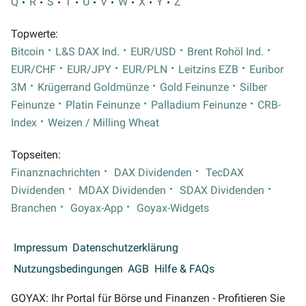
Q
R
S
T
U
V
W
X
Y
Z
Topwerte:
Bitcoin
L&S DAX Ind.
EUR/USD
Brent Rohöl Ind.
EUR/CHF
EUR/JPY
EUR/PLN
Leitzins EZB
Euribor
3M
Krügerrand Goldmünze
Gold Feinunze
Silber
Feinunze
Platin Feinunze
Palladium Feinunze
CRB-
Index
Weizen / Milling Wheat
Topseiten:
Finanznachrichten
DAX Dividenden
TecDAX
Dividenden
MDAX Dividenden
SDAX Dividenden
Branchen
Goyax-App
Goyax-Widgets
Impressum
Datenschutzerklärung
Nutzungsbedingungen
AGB
Hilfe & FAQs
GOYAX: Ihr Portal für Börse und Finanzen - Profitieren Sie