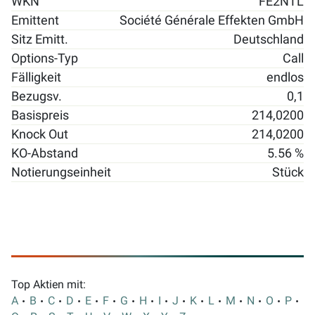
WKN
FE2NTL
Emittent
Société Générale Effekten GmbH
Sitz Emitt.
Deutschland
Options-Typ
Call
Fälligkeit
endlos
Bezugsv.
0,1
Basispreis
214,0200
Knock Out
214,0200
KO-Abstand
5.56 %
Notierungseinheit
Stück
Top Aktien mit:
A
B
C
D
E
F
G
H
I
J
K
L
M
N
O
P