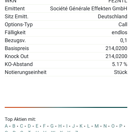
WKN
FE2NTL
Emittent
Société Générale Effekten GmbH
Sitz Emitt.
Deutschland
Options-Typ
Call
Fälligkeit
endlos
Bezugsv.
0,1
Basispreis
214,0200
Knock Out
214,0200
KO-Abstand
5.17 %
Notierungseinheit
Stück
Top Aktien mit:
A
B
C
D
E
F
G
H
I
J
K
L
M
N
O
P