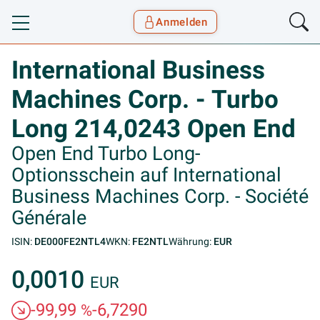
Anmelden
Toggle navigation
Goyax Logo
International Business
Machines Corp. - Turbo
Long 214,0243 Open End
Open End Turbo Long-
Optionsschein auf International
Business Machines Corp. - Société
Générale
ISIN:
DE000FE2NTL4
WKN:
FE2NTL
Währung:
EUR
0,0010
EUR
-99,99
-6,7290
%