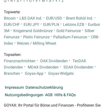
Q
R
S
T
U
V
W
X
Y
Z
Topwerte:
Bitcoin
L&S DAX Ind.
EUR/USD
Brent Rohöl Ind.
EUR/CHF
EUR/JPY
EUR/PLN
Leitzins EZB
Euribor
3M
Krügerrand Goldmünze
Gold Feinunze
Silber
Feinunze
Platin Feinunze
Palladium Feinunze
CRB-
Index
Weizen / Milling Wheat
Topseiten:
Finanznachrichten
DAX Dividenden
TecDAX
Dividenden
MDAX Dividenden
SDAX Dividenden
Branchen
Goyax-App
Goyax-Widgets
Impressum
Datenschutzerklärung
Nutzungsbedingungen
AGB
Hilfe & FAQs
GOYAX: Ihr Portal für Börse und Finanzen - Profitieren Sie