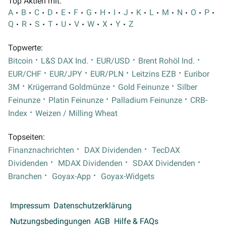
Top Aktien mit:
A
B
C
D
E
F
G
H
I
J
K
L
M
N
O
P
Q
R
S
T
U
V
W
X
Y
Z
Topwerte:
Bitcoin
L&S DAX Ind.
EUR/USD
Brent Rohöl Ind.
EUR/CHF
EUR/JPY
EUR/PLN
Leitzins EZB
Euribor
3M
Krügerrand Goldmünze
Gold Feinunze
Silber
Feinunze
Platin Feinunze
Palladium Feinunze
CRB-
Index
Weizen / Milling Wheat
Topseiten:
Finanznachrichten
DAX Dividenden
TecDAX
Dividenden
MDAX Dividenden
SDAX Dividenden
Branchen
Goyax-App
Goyax-Widgets
Impressum
Datenschutzerklärung
Nutzungsbedingungen
AGB
Hilfe & FAQs