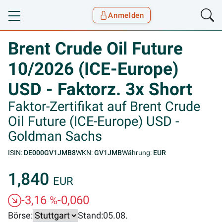
Anmelden
Toggle navigation
Goyax Logo
Brent Crude Oil Future
10/2026 (ICE-Europe)
USD - Faktorz. 3x Short
Faktor-Zertifikat auf Brent Crude
Oil Future (ICE-Europe) USD -
Goldman Sachs
ISIN:
DE000GV1JMB8
WKN:
GV1JMB
Währung:
EUR
1,840
EUR
-3,16
-0,060
%
Börse:
Stand:
05.08.