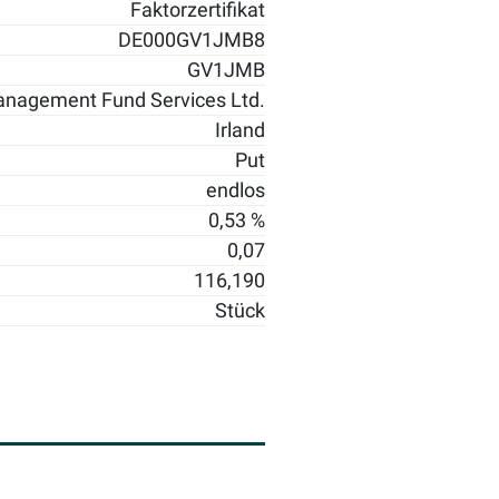
Faktorzertifikat
DE000GV1JMB8
GV1JMB
nagement Fund Services Ltd.
Irland
Put
endlos
0,53 %
0,07
116,190
Stück