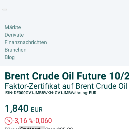
Goyax Logo
Toggle navigation
Märkte
Derivate
Finanznachrichten
Branchen
Blog
Brent Crude Oil Future 10/
Faktor-Zertifikat auf Brent Crude O
ISIN:
DE000GV1JMB8
WKN:
GV1JMB
Währung:
EUR
1,840
EUR
-3,16
-0,060
%