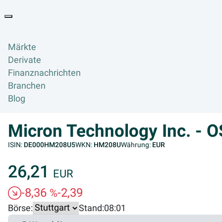
Goyax Logo
Toggle navigation
Märkte
Derivate
Finanznachrichten
Branchen
Blog
Micron Technology Inc. - 
ISIN:
DE000HM208U5
WKN:
HM208U
Währung:
EUR
26,21
EUR
-8,36
-2,39
%
Börse:
Stand:
08:01