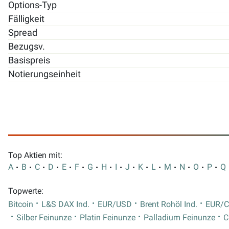
Options-Typ
Fälligkeit
Spread
Bezugsv.
Basispreis
Notierungseinheit
Top Aktien mit:
A
B
C
D
E
F
G
H
I
J
K
L
M
N
O
P
Q
Topwerte:
Bitcoin
L&S DAX Ind.
EUR/USD
Brent Rohöl Ind.
EUR/
Silber Feinunze
Platin Feinunze
Palladium Feinunze
C