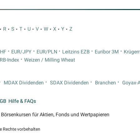
R
S
T
U
V
W
X
Y
Z
CHF
EUR/JPY
EUR/PLN
Leitzins EZB
Euribor 3M
Krüger
RB-Index
Weizen / Milling Wheat
MDAX Dividenden
SDAX Dividenden
Branchen
Goyax-
GB
Hilfe & FAQs
on Börsenkursen für Aktien, Fonds und Wertpapieren
le Rechte vorbehalten