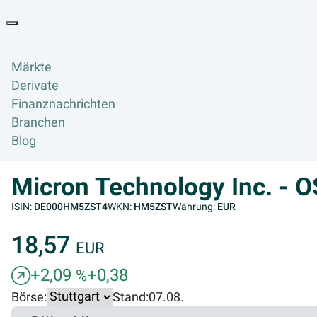
Goyax Logo
Toggle navigation
Märkte
Derivate
Finanznachrichten
Branchen
Blog
Micron Technology Inc. - 
ISIN:
DE000HM5ZST4
WKN:
HM5ZST
Währung:
EUR
18,57
EUR
+2,09
+0,38
%
Börse:
Stand:
07.08.