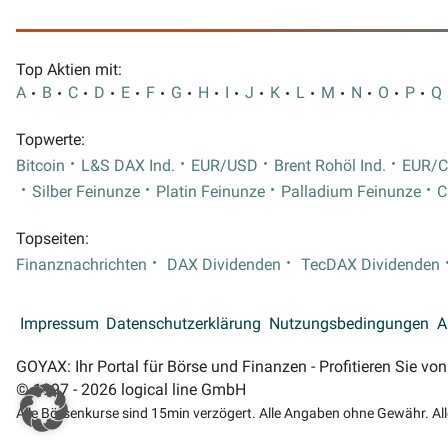
Top Aktien mit:
A
B
C
D
E
F
G
H
I
J
K
L
M
N
O
P
Q
Topwerte:
Bitcoin
L&S DAX Ind.
EUR/USD
Brent Rohöl Ind.
EUR/
Silber Feinunze
Platin Feinunze
Palladium Feinunze
C
Topseiten:
Finanznachrichten
DAX Dividenden
TecDAX Dividenden
Impressum
Datenschutzerklärung
Nutzungsbedingungen
A
GOYAX: Ihr Portal für Börse und Finanzen - Profitieren Sie v
© 1997 - 2026 logical line GmbH
Alle Börsenkurse sind 15min verzögert. Alle Angaben ohne Gewähr. Al