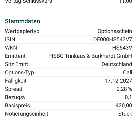
Vortag-Schlusskurs
11,00
Stammdaten
Wertpapiertyp
Optionsschein
ISIN
DE000HS543V7
WKN
HS543V
Emittent
HSBC Trinkaus & Burkhardt GmbH
Sitz Emitt.
Deutschland
Options-Typ
Call
Fälligkeit
17.12.2027
Spread
0,28 %
Bezugsv.
0,1
Basispreis
420,00
Notierungseinheit
Stück