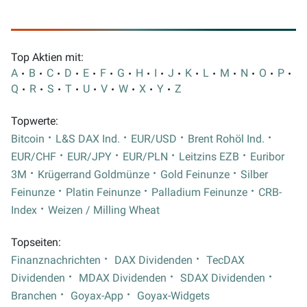
Top Aktien mit:
A
B
C
D
E
F
G
H
I
J
K
L
M
N
O
P
Q
R
S
T
U
V
W
X
Y
Z
Topwerte:
Bitcoin
L&S DAX Ind.
EUR/USD
Brent Rohöl Ind.
EUR/CHF
EUR/JPY
EUR/PLN
Leitzins EZB
Euribor
3M
Krügerrand Goldmünze
Gold Feinunze
Silber
Feinunze
Platin Feinunze
Palladium Feinunze
CRB-
Index
Weizen / Milling Wheat
Topseiten:
Finanznachrichten
DAX Dividenden
TecDAX
Dividenden
MDAX Dividenden
SDAX Dividenden
Branchen
Goyax-App
Goyax-Widgets