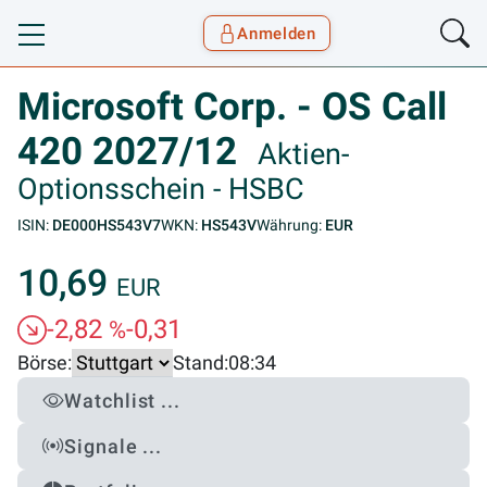
Anmelden
Toggle navigation
Goyax Logo
Microsoft Corp. - OS Call
420 2027/12
Aktien-
Optionsschein - HSBC
ISIN:
DE000HS543V7
WKN:
HS543V
Währung:
EUR
10,69
EUR
-2,82
-0,31
%
Börse:
Stand:
08:34
Watchlist ...
Signale ...