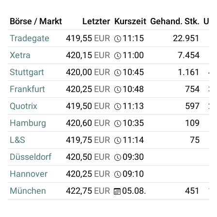
Börse / Markt
Letzter
Kurszeit
Gehand. Stk.
Um
Tradegate
419,55
EUR
11:15
22.951
Xetra
420,15
EUR
11:00
7.454
Stuttgart
420,00
EUR
10:45
1.161
48
Frankfurt
420,25
EUR
10:48
754
31
Quotrix
419,50
EUR
11:13
597
25
Hamburg
420,60
EUR
10:35
109
L&S
419,75
EUR
11:14
75
Düsseldorf
420,50
EUR
09:30
Hannover
420,25
EUR
09:10
München
422,75
EUR
05.08.
451
19