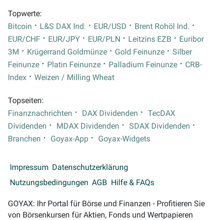
Topwerte:
Bitcoin
L&S DAX Ind.
EUR/USD
Brent Rohöl Ind.
EUR/CHF
EUR/JPY
EUR/PLN
Leitzins EZB
Euribor
3M
Krügerrand Goldmünze
Gold Feinunze
Silber
Feinunze
Platin Feinunze
Palladium Feinunze
CRB-
Index
Weizen / Milling Wheat
Topseiten:
Finanznachrichten
DAX Dividenden
TecDAX
Dividenden
MDAX Dividenden
SDAX Dividenden
Branchen
Goyax-App
Goyax-Widgets
Impressum
Datenschutzerklärung
Nutzungsbedingungen
AGB
Hilfe & FAQs
GOYAX: Ihr Portal für Börse und Finanzen - Profitieren Sie
von Börsenkursen für Aktien, Fonds und Wertpapieren