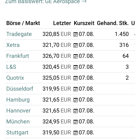
Zum Basiswert: GE Aerospace
Börse / Markt
Letzter
Kurszeit
Gehand. Stk.
Um
Tradegate
320,85
EUR
07.08.
1.450
46
Xetra
321,70
EUR
07.08.
316
10
Frankfurt
326,70
EUR
07.08.
64
L&S
320,45
EUR
07.08.
3
Quotrix
325,05
EUR
07.08.
2
Düsseldorf
319,95
EUR
07.08.
Hamburg
321,65
EUR
07.08.
Hannover
321,65
EUR
07.08.
München
324,95
EUR
07.08.
Stuttgart
319,50
EUR
07.08.