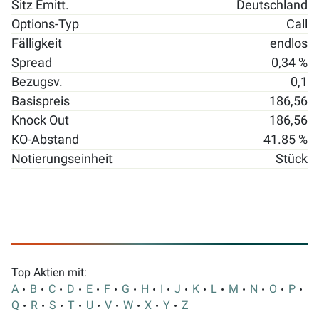
Sitz Emitt.
Deutschland
Options-Typ
Call
Fälligkeit
endlos
Spread
0,34 %
Bezugsv.
0,1
Basispreis
186,56
Knock Out
186,56
KO-Abstand
41.85 %
Notierungseinheit
Stück
Top Aktien mit:
A
B
C
D
E
F
G
H
I
J
K
L
M
N
O
P
Q
R
S
T
U
V
W
X
Y
Z