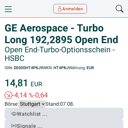
Anmelden
Toggle navigation
Goyax Logo
GE Aerospace - Turbo
Long 192,2895 Open End
Open End-Turbo-Optionsschein -
HSBC
ISIN:
DE000HT4PKJ9
WKN:
HT4PKJ
Währung:
EUR
14,81
EUR
-4,14
-0,64
%
Börse:
Stand:
07.08.
Watchlist ...
Signale ...