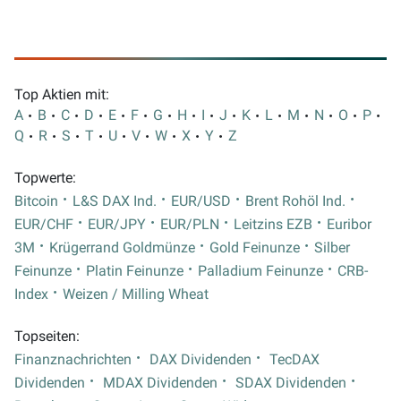
Top Aktien mit:
A
B
C
D
E
F
G
H
I
J
K
L
M
N
O
P
Q
R
S
T
U
V
W
X
Y
Z
Topwerte:
Bitcoin
L&S DAX Ind.
EUR/USD
Brent Rohöl Ind.
EUR/CHF
EUR/JPY
EUR/PLN
Leitzins EZB
Euribor
3M
Krügerrand Goldmünze
Gold Feinunze
Silber
Feinunze
Platin Feinunze
Palladium Feinunze
CRB-
Index
Weizen / Milling Wheat
Topseiten:
Finanznachrichten
DAX Dividenden
TecDAX
Dividenden
MDAX Dividenden
SDAX Dividenden