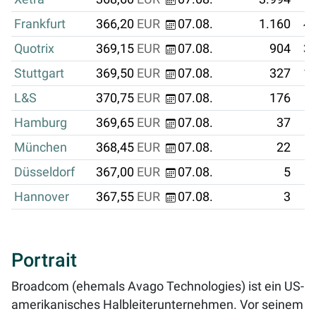
Frankfurt
366,20
EUR
07.08.
1.160
42
Quotrix
369,15
EUR
07.08.
904
33
Stuttgart
369,50
EUR
07.08.
327
12
L&S
370,75
EUR
07.08.
176
Hamburg
369,65
EUR
07.08.
37
München
368,45
EUR
07.08.
22
Düsseldorf
367,00
EUR
07.08.
5
Hannover
367,55
EUR
07.08.
3
Portrait
Broadcom (ehemals Avago Technologies) ist ein US-
amerikanisches Halbleiterunternehmen. Vor seinem