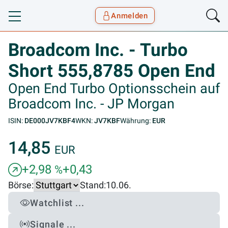
Anmelden
Toggle navigation
Goyax Logo
Broadcom Inc. - Turbo
Short 555,8785 Open End
Open End Turbo Optionsschein auf
Broadcom Inc. - JP Morgan
ISIN:
DE000JV7KBF4
WKN:
JV7KBF
Währung:
EUR
14,85
EUR
+2,98
+0,43
%
Börse:
Stand:
10.06.
Watchlist ...
Signale ...