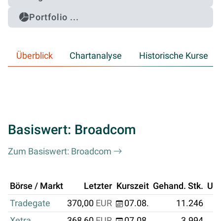
Portfolio ...
Überblick
Chartanalyse
Historische Kurse
Basiswert: Broadcom
Zum Basiswert: Broadcom
Börse / Markt
Letzter
Kurszeit
Gehand. Stk.
Um
Tradegate
370,00
EUR
07.08.
11.246
Xetra
368,60
EUR
07.08.
3.994