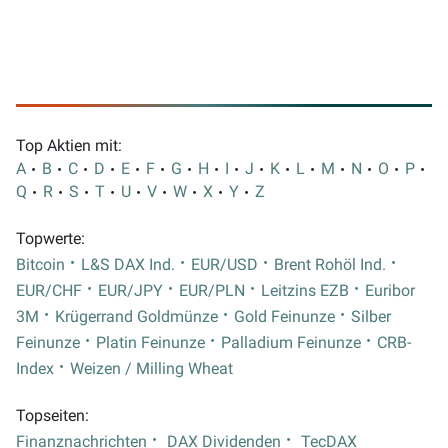
Top Aktien mit:
A
B
C
D
E
F
G
H
I
J
K
L
M
N
O
P
Q
R
S
T
U
V
W
X
Y
Z
Topwerte:
Bitcoin
L&S DAX Ind.
EUR/USD
Brent Rohöl Ind.
EUR/CHF
EUR/JPY
EUR/PLN
Leitzins EZB
Euribor
3M
Krügerrand Goldmünze
Gold Feinunze
Silber
Feinunze
Platin Feinunze
Palladium Feinunze
CRB-
Index
Weizen / Milling Wheat
Topseiten:
Finanznachrichten
DAX Dividenden
TecDAX