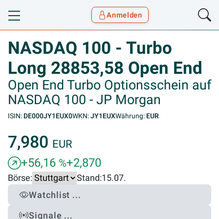
Anmelden
Toggle navigation
Goyax Logo
NASDAQ 100 - Turbo
Long 28853,58 Open End
Open End Turbo Optionsschein auf
NASDAQ 100 - JP Morgan
ISIN:
DE000JY1EUX0
WKN:
JY1EUX
Währung:
EUR
7,980
EUR
+56,16
+2,870
%
Börse:
Stand:
15.07.
Watchlist ...
Signale ...