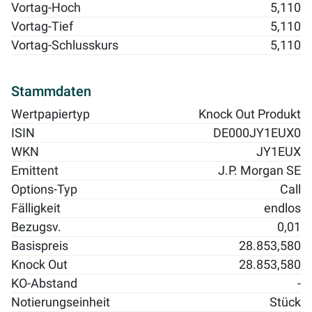
Vortag-Hoch
5,110
Vortag-Tief
5,110
Vortag-Schlusskurs
5,110
Stammdaten
Wertpapiertyp
Knock Out Produkt
ISIN
DE000JY1EUX0
WKN
JY1EUX
Emittent
J.P. Morgan SE
Options-Typ
Call
Fälligkeit
endlos
Bezugsv.
0,01
Basispreis
28.853,580
Knock Out
28.853,580
KO-Abstand
-
Notierungseinheit
Stück