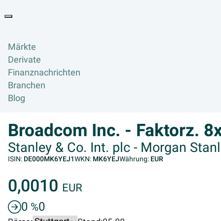
Goyax Logo
Toggle navigation
Märkte
Derivate
Finanznachrichten
Branchen
Blog
Broadcom Inc. - Faktorz. 
Stanley & Co. Int. plc - Morgan Stan
ISIN:
DE000MK6YEJ1
WKN:
MK6YEJ
Währung:
EUR
0,0010
EUR
0
0
%