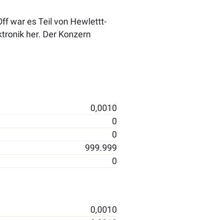
f war es Teil von Hewlettt-
ktronik her. Der Konzern
0,0010
0
0
999.999
0
0,0010