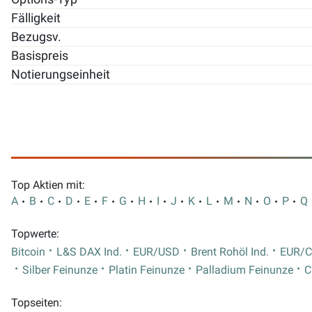
Fälligkeit
Bezugsv.
Basispreis
Notierungseinheit
Top Aktien mit:
A
B
C
D
E
F
G
H
I
J
K
L
M
N
O
P
Q
Topwerte:
Bitcoin
L&S DAX Ind.
EUR/USD
Brent Rohöl Ind.
EUR/
Silber Feinunze
Platin Feinunze
Palladium Feinunze
C
Topseiten: