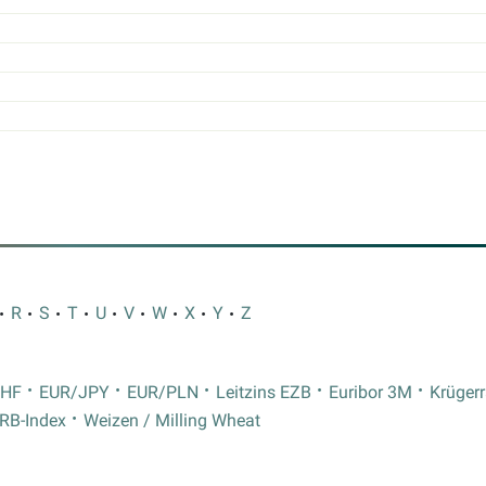
R
S
T
U
V
W
X
Y
Z
CHF
EUR/JPY
EUR/PLN
Leitzins EZB
Euribor 3M
Krüger
RB-Index
Weizen / Milling Wheat