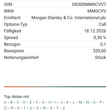
ISIN
DE000MM0CVV7
WKN
MM0CVV
Emittent
Morgan Stanley & Co. International plc
Options-Typ
Call
Fälligkeit
18.12.2026
Spread
0,30 %
Bezugsv.
0,1
Basispreis
320,00
Notierungseinheit
Stück
Top Aktien mit:
A
B
C
D
E
F
G
H
I
J
K
L
M
N
O
P
Q
R
S
T
U
V
W
X
Y
Z