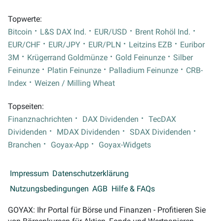
Topwerte:
Bitcoin
L&S DAX Ind.
EUR/USD
Brent Rohöl Ind.
EUR/CHF
EUR/JPY
EUR/PLN
Leitzins EZB
Euribor
3M
Krügerrand Goldmünze
Gold Feinunze
Silber
Feinunze
Platin Feinunze
Palladium Feinunze
CRB-
Index
Weizen / Milling Wheat
Topseiten:
Finanznachrichten
DAX Dividenden
TecDAX
Dividenden
MDAX Dividenden
SDAX Dividenden
Branchen
Goyax-App
Goyax-Widgets
Impressum
Datenschutzerklärung
Nutzungsbedingungen
AGB
Hilfe & FAQs
GOYAX: Ihr Portal für Börse und Finanzen - Profitieren Sie