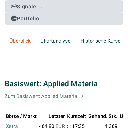
Signale ...
Portfolio ...
Überblick
Chartanalyse
Historische Kurse
Basiswert: Applied Materia
Zum Basiswert: Applied Materia
Börse / Markt
Letzter
Kurszeit
Gehand. Stk.
Um
Xetra
464,80
EUR
17:35
4.369