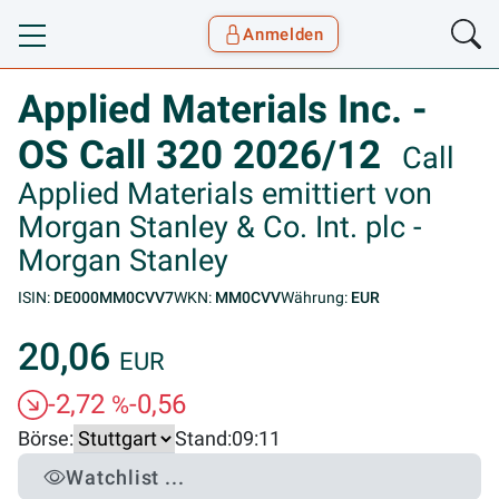
Anmelden
Toggle navigation
Goyax Logo
Applied Materials Inc. -
OS Call 320 2026/12
Call
Applied Materials emittiert von
Morgan Stanley & Co. Int. plc -
Morgan Stanley
ISIN:
DE000MM0CVV7
WKN:
MM0CVV
Währung:
EUR
20,06
EUR
-2,72
-0,56
%
Börse:
Stand:
09:11
Watchlist ...