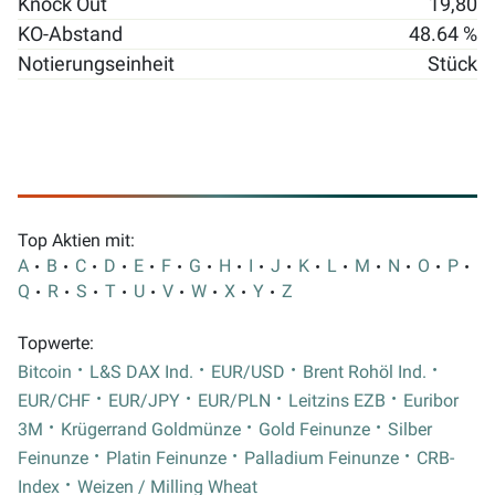
Knock Out
19,80
KO-Abstand
48.64 %
Notierungseinheit
Stück
Top Aktien mit:
A
B
C
D
E
F
G
H
I
J
K
L
M
N
O
P
Q
R
S
T
U
V
W
X
Y
Z
Topwerte:
Bitcoin
L&S DAX Ind.
EUR/USD
Brent Rohöl Ind.
EUR/CHF
EUR/JPY
EUR/PLN
Leitzins EZB
Euribor
3M
Krügerrand Goldmünze
Gold Feinunze
Silber
Feinunze
Platin Feinunze
Palladium Feinunze
CRB-
Index
Weizen / Milling Wheat