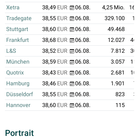
Xetra
38,49
EUR
06.08.
4,25 Mio.
163
Tradegate
38,55
EUR
06.08.
329.100
12
Stuttgart
38,60
EUR
06.08.
49.468
1
Frankfurt
38,68
EUR
06.08.
12.027
465
L&S
38,52
EUR
06.08.
7.812
300
München
38,59
EUR
06.08.
3.057
117
Quotrix
38,43
EUR
06.08.
2.681
103
Hamburg
38,46
EUR
06.08.
1.901
73
Düsseldorf
38,55
EUR
06.08.
823
31
Hannover
38,60
EUR
06.08.
115
Portrait