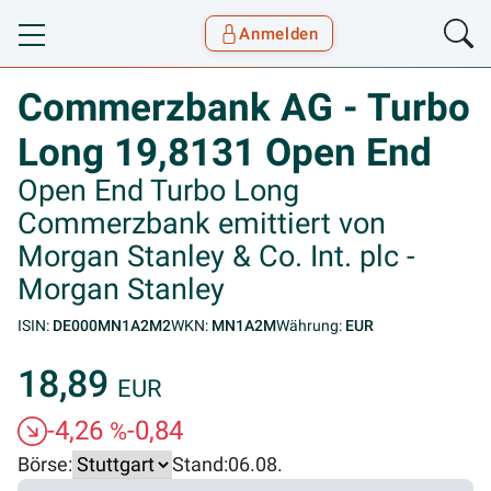
Anmelden
Toggle navigation
Goyax Logo
Commerzbank AG - Turbo
Long 19,8131 Open End
Open End Turbo Long
Commerzbank emittiert von
Morgan Stanley & Co. Int. plc -
Morgan Stanley
ISIN:
DE000MN1A2M2
WKN:
MN1A2M
Währung:
EUR
18,89
EUR
-4,26
-0,84
%
Börse:
Stand:
06.08.