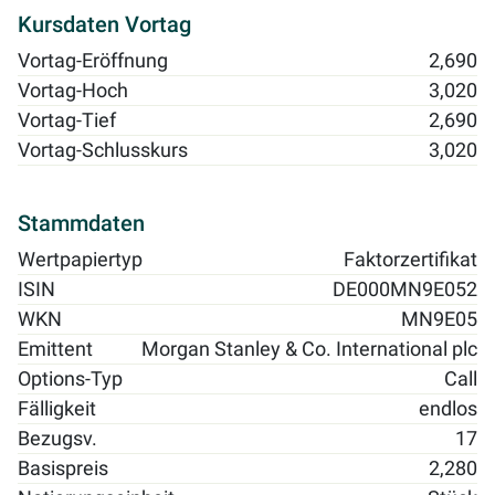
Kursdaten Vortag
Vortag-Eröffnung
2,690
Vortag-Hoch
3,020
Vortag-Tief
2,690
Vortag-Schlusskurs
3,020
Stammdaten
Wertpapiertyp
Faktorzertifikat
ISIN
DE000MN9E052
WKN
MN9E05
Emittent
Morgan Stanley & Co. International plc
Options-Typ
Call
Fälligkeit
endlos
Bezugsv.
17
Basispreis
2,280