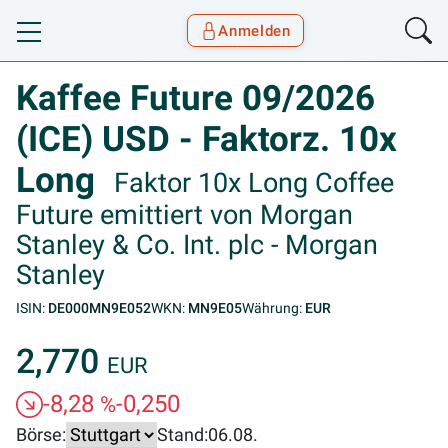
Anmelden
Toggle navigation
Goyax Logo
Kaffee Future 09/2026
(ICE) USD - Faktorz. 10x
Long
Faktor 10x Long Coffee
Future emittiert von Morgan
Stanley & Co. Int. plc - Morgan
Stanley
ISIN:
DE000MN9E052
WKN:
MN9E05
Währung:
EUR
2,770
EUR
-8,28
-0,250
%
Börse:
Stand:
06.08.