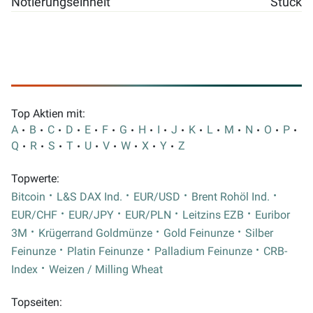
Notierungseinheit
Stück
Top Aktien mit:
A
B
C
D
E
F
G
H
I
J
K
L
M
N
O
P
Q
R
S
T
U
V
W
X
Y
Z
Topwerte:
Bitcoin
L&S DAX Ind.
EUR/USD
Brent Rohöl Ind.
EUR/CHF
EUR/JPY
EUR/PLN
Leitzins EZB
Euribor
3M
Krügerrand Goldmünze
Gold Feinunze
Silber
Feinunze
Platin Feinunze
Palladium Feinunze
CRB-
Index
Weizen / Milling Wheat
Topseiten: