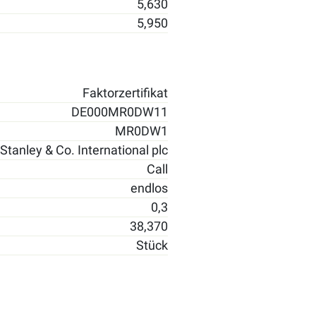
5,630
5,950
Faktorzertifikat
DE000MR0DW11
MR0DW1
tanley & Co. International plc
Call
endlos
0,3
38,370
Stück