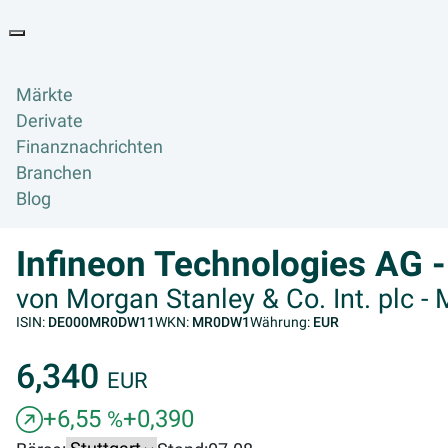
Goyax Logo
Toggle navigation
Märkte
Derivate
Finanznachrichten
Branchen
Blog
Infineon Technologies AG -
von Morgan Stanley & Co. Int. plc -
ISIN:
DE000MR0DW11
WKN:
MR0DW1
Währung:
EUR
6,340
EUR
+6,55
+0,390
%