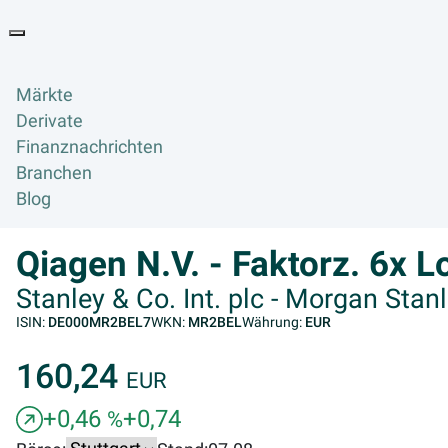
Goyax Logo
Toggle navigation
Märkte
Derivate
Finanznachrichten
Branchen
Blog
Qiagen N.V. - Faktorz. 6x 
Stanley & Co. Int. plc - Morgan Stan
ISIN:
DE000MR2BEL7
WKN:
MR2BEL
Währung:
EUR
160,24
EUR
+0,46
+0,74
%