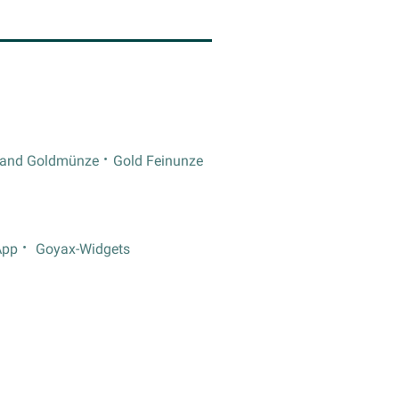
rand Goldmünze
Gold Feinunze
App
Goyax-Widgets