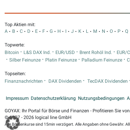
Top Aktien mit:
A
B
C
D
E
F
G
H
I
J
K
L
M
N
O
P
Q
Topwerte:
Bitcoin
L&S DAX Ind.
EUR/USD
Brent Rohöl Ind.
EUR/
Silber Feinunze
Platin Feinunze
Palladium Feinunze
C
Topseiten:
Finanznachrichten
DAX Dividenden
TecDAX Dividenden
Impressum
Datenschutzerklärung
Nutzungsbedingungen
A
GOYAX: Ihr Portal für Börse und Finanzen - Profitieren Sie v
© 1997 - 2026 logical line GmbH
Alle Börsenkurse sind 15min verzögert. Alle Angaben ohne Gewähr. Al