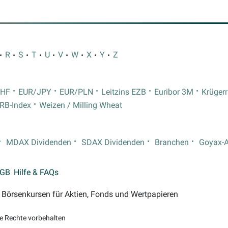
R
S
T
U
V
W
X
Y
Z
CHF
EUR/JPY
EUR/PLN
Leitzins EZB
Euribor 3M
Krüger
RB-Index
Weizen / Milling Wheat
MDAX Dividenden
SDAX Dividenden
Branchen
Goyax-
GB
Hilfe & FAQs
on Börsenkursen für Aktien, Fonds und Wertpapieren
le Rechte vorbehalten