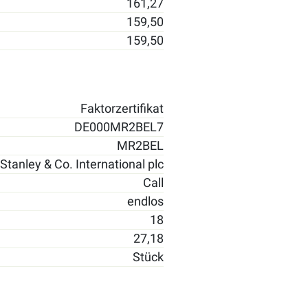
161,27
159,50
159,50
Faktorzertifikat
DE000MR2BEL7
MR2BEL
tanley & Co. International plc
Call
endlos
18
27,18
Stück