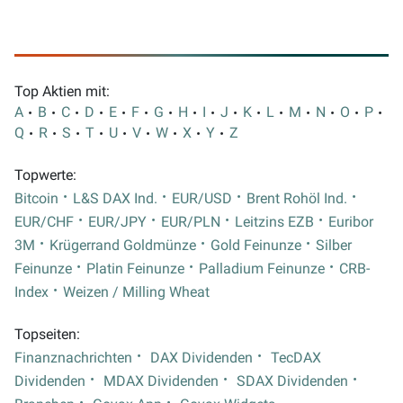
Top Aktien mit:
A
B
C
D
E
F
G
H
I
J
K
L
M
N
O
P
Q
R
S
T
U
V
W
X
Y
Z
Topwerte:
Bitcoin
L&S DAX Ind.
EUR/USD
Brent Rohöl Ind.
EUR/CHF
EUR/JPY
EUR/PLN
Leitzins EZB
Euribor
3M
Krügerrand Goldmünze
Gold Feinunze
Silber
Feinunze
Platin Feinunze
Palladium Feinunze
CRB-
Index
Weizen / Milling Wheat
Topseiten:
Finanznachrichten
DAX Dividenden
TecDAX
Dividenden
MDAX Dividenden
SDAX Dividenden