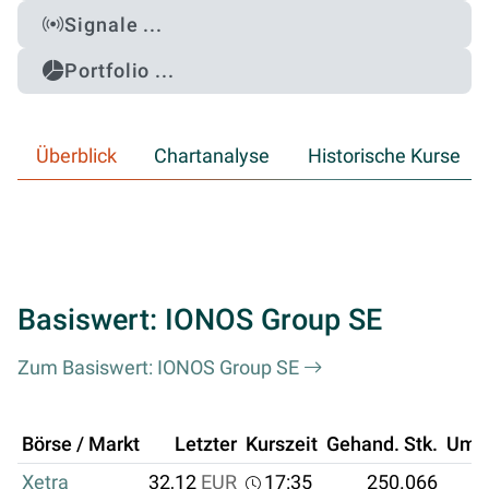
Signale ...
Portfolio ...
Überblick
Chartanalyse
Historische Kurse
Basiswert: IONOS Group SE
Zum Basiswert: IONOS Group SE
Börse / Markt
Letzter
Kurszeit
Gehand. Stk.
Ums
Xetra
32,12
EUR
17:35
250.066
8