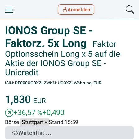
Anmelden
Toggle navigation
Goyax Logo
IONOS Group SE -
Faktorz. 5x Long
Faktor
Optionsschein Long x 5 auf die
Aktie der IONOS Group SE -
Unicredit
ISIN:
DE000UG3X2L2
WKN:
UG3X2L
Währung:
EUR
1,830
EUR
+36,57
+0,490
%
Börse:
Stand:
15:59
Watchlist ...