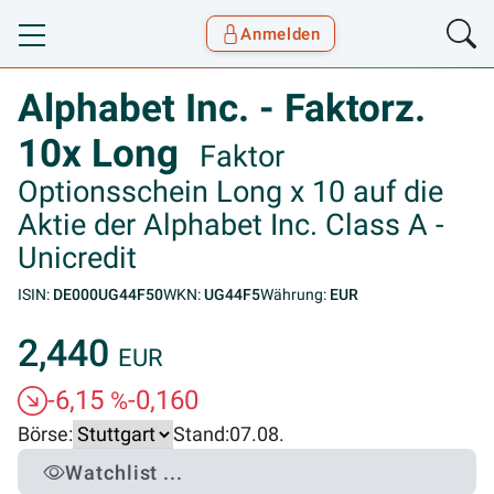
Anmelden
Toggle navigation
Goyax Logo
Alphabet Inc. - Faktorz.
10x Long
Faktor
Optionsschein Long x 10 auf die
Aktie der Alphabet Inc. Class A -
Unicredit
ISIN:
DE000UG44F50
WKN:
UG44F5
Währung:
EUR
2,440
EUR
-6,15
-0,160
%
Börse:
Stand:
07.08.
Watchlist ...