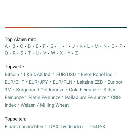
Top Aktien mit:
A
B
C
D
E
F
G
H
I
J
K
L
M
N
O
P
Q
R
S
T
U
V
W
X
Y
Z
Topwerte:
Bitcoin
L&S DAX Ind.
EUR/USD
Brent Rohöl Ind.
EUR/CHF
EUR/JPY
EUR/PLN
Leitzins EZB
Euribor
3M
Krügerrand Goldmünze
Gold Feinunze
Silber
Feinunze
Platin Feinunze
Palladium Feinunze
CRB-
Index
Weizen / Milling Wheat
Topseiten:
Finanznachrichten
DAX Dividenden
TecDAX