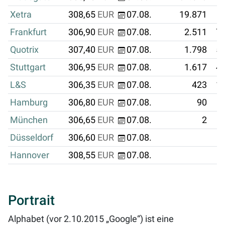
Xetra
308,65
EUR
07.08.
19.871
Frankfurt
306,90
EUR
07.08.
2.511
77
Quotrix
307,40
EUR
07.08.
1.798
55
Stuttgart
306,95
EUR
07.08.
1.617
49
L&S
306,35
EUR
07.08.
423
12
Hamburg
306,80
EUR
07.08.
90
München
306,65
EUR
07.08.
2
Düsseldorf
306,60
EUR
07.08.
Hannover
308,55
EUR
07.08.
Portrait
Alphabet (vor 2.10.2015 „Google“) ist eine