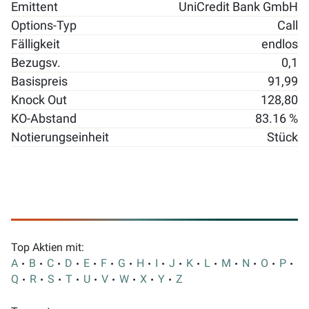
Emittent
UniCredit Bank GmbH
Options-Typ
Call
Fälligkeit
endlos
Bezugsv.
0,1
Basispreis
91,99
Knock Out
128,80
KO-Abstand
83.16 %
Notierungseinheit
Stück
Top Aktien mit:
A
B
C
D
E
F
G
H
I
J
K
L
M
N
O
P
Q
R
S
T
U
V
W
X
Y
Z