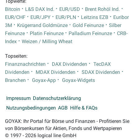
Topwerte:
Bitcoin
L&S DAX Ind.
EUR/USD
Brent Rohöl Ind.
EUR/CHF
EUR/JPY
EUR/PLN
Leitzins EZB
Euribor
3M
Krügerrand Goldmünze
Gold Feinunze
Silber
Feinunze
Platin Feinunze
Palladium Feinunze
CRB-
Index
Weizen / Milling Wheat
Topseiten:
Finanznachrichten
DAX Dividenden
TecDAX
Dividenden
MDAX Dividenden
SDAX Dividenden
Branchen
Goyax-App
Goyax-Widgets
Impressum
Datenschutzerklärung
Nutzungsbedingungen
AGB
Hilfe & FAQs
GOYAX: Ihr Portal für Börse und Finanzen - Profitieren Sie
von Börsenkursen für Aktien, Fonds und Wertpapieren
© 1997 - 2026 logical line GmbH