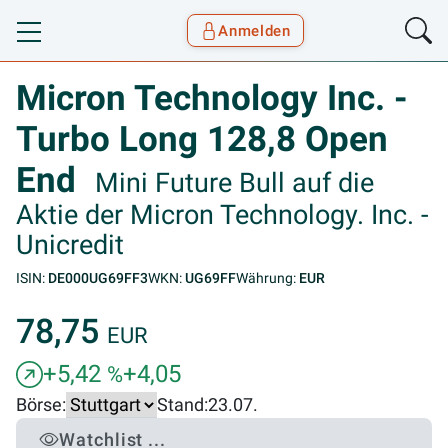
Anmelden
Toggle navigation
Goyax Logo
Micron Technology Inc. -
Turbo Long 128,8 Open
End
Mini Future Bull auf die
Aktie der Micron Technology. Inc. -
Unicredit
ISIN:
DE000UG69FF3
WKN:
UG69FF
Währung:
EUR
78,75
EUR
+5,42
+4,05
%
Börse:
Stand:
23.07.
Watchlist ...