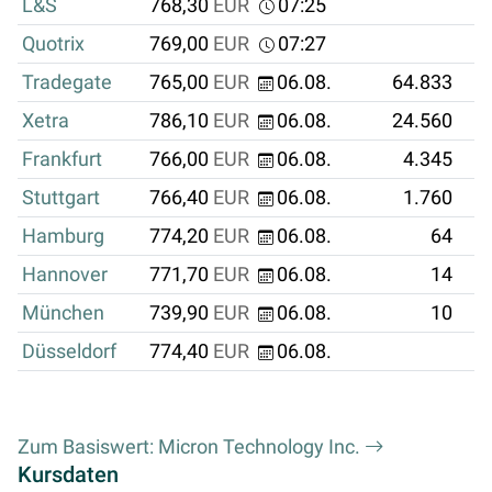
L&S
768,30
EUR
07:25
Quotrix
769,00
EUR
07:27
Tradegate
765,00
EUR
06.08.
64.833
4
Xetra
786,10
EUR
06.08.
24.560
1
Frankfurt
766,00
EUR
06.08.
4.345
Stuttgart
766,40
EUR
06.08.
1.760
Hamburg
774,20
EUR
06.08.
64
Hannover
771,70
EUR
06.08.
14
München
739,90
EUR
06.08.
10
Düsseldorf
774,40
EUR
06.08.
Zum Basiswert: Micron Technology Inc.
Kursdaten