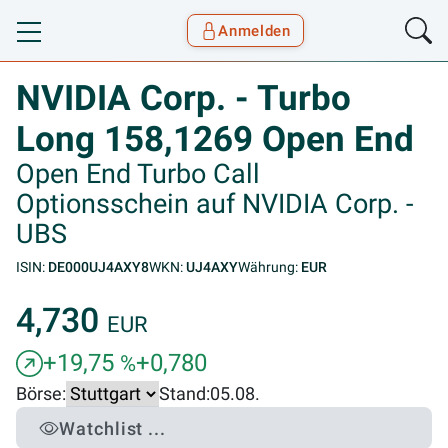
Anmelden
Toggle navigation
Goyax Logo
NVIDIA Corp. - Turbo
Long 158,1269 Open End
Open End Turbo Call
Optionsschein auf NVIDIA Corp. -
UBS
ISIN:
DE000UJ4AXY8
WKN:
UJ4AXY
Währung:
EUR
4,730
EUR
+19,75
+0,780
%
Börse:
Stand:
05.08.
Watchlist ...