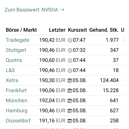
Zum Basiswert: NVIDIA
Börse / Markt
Letzter
Kurszeit
Gehand. Stk.
Um
Tradegate
190,42
EUR
07:47
1.977
37
Stuttgart
190,46
EUR
07:32
347
Quotrix
190,60
EUR
07:44
37
L&S
190,46
EUR
07:44
18
Xetra
190,30
EUR
05.08.
124.404
2
Frankfurt
190,06
EUR
05.08.
15.228
München
192,04
EUR
05.08.
641
12
Hamburg
190,46
EUR
05.08.
627
11
Düsseldorf
191,16
EUR
05.08.
258