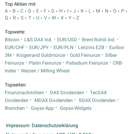
Top Aktien mit:
A
B
C
D
E
F
G
H
I
J
K
L
M
N
O
P
Q
R
S
T
U
V
W
X
Y
Z
Topwerte:
Bitcoin
L&S DAX Ind.
EUR/USD
Brent Rohöl Ind.
EUR/CHF
EUR/JPY
EUR/PLN
Leitzins EZB
Euribor
3M
Krügerrand Goldmünze
Gold Feinunze
Silber
Feinunze
Platin Feinunze
Palladium Feinunze
CRB-
Index
Weizen / Milling Wheat
Topseiten:
Finanznachrichten
DAX Dividenden
TecDAX
Dividenden
MDAX Dividenden
SDAX Dividenden
Branchen
Goyax-App
Goyax-Widgets
Impressum
Datenschutzerklärung