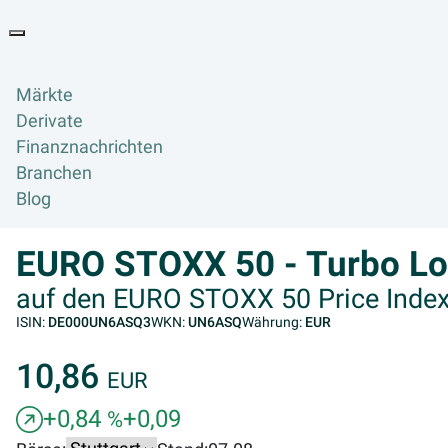
Goyax Logo
Toggle navigation
Märkte
Derivate
Finanznachrichten
Branchen
Blog
EURO STOXX 50 - Turbo L
auf den EURO STOXX 50 Price Index 
ISIN:
DE000UN6ASQ3
WKN:
UN6ASQ
Währung:
EUR
10,86
EUR
+0,84
+0,09
%