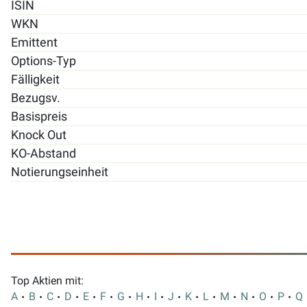
ISIN
WKN
Emittent
Options-Typ
Fälligkeit
Bezugsv.
Basispreis
Knock Out
KO-Abstand
Notierungseinheit
Top Aktien mit:
A
B
C
D
E
F
G
H
I
J
K
L
M
N
O
P
Q