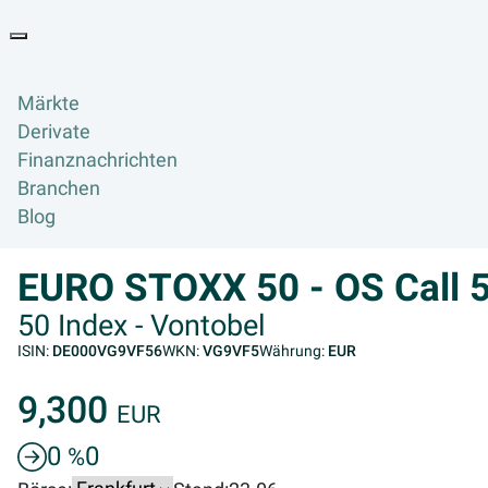
Goyax Logo
Toggle navigation
Märkte
Derivate
Finanznachrichten
Branchen
Blog
EURO STOXX 50 - OS Call 
50 Index - Vontobel
ISIN:
DE000VG9VF56
WKN:
VG9VF5
Währung:
EUR
9,300
EUR
0
0
%