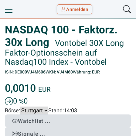
Anmelden
Toggle navigation
Goyax Logo
NASDAQ 100 - Faktorz.
30x Long
Vontobel 30X Long
Faktor-Optionsschein auf
Nasdaq100 Index - Vontobel
ISIN:
DE000VJ4M606
WKN:
VJ4M60
Währung:
EUR
0,0010
EUR
0
0
%
Börse:
Stand:
14:03
Watchlist ...
Signale ...