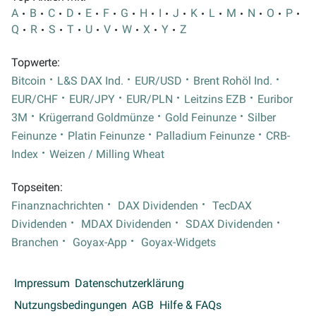
A
B
C
D
E
F
G
H
I
J
K
L
M
N
O
P
Q
R
S
T
U
V
W
X
Y
Z
Topwerte:
Bitcoin
L&S DAX Ind.
EUR/USD
Brent Rohöl Ind.
EUR/CHF
EUR/JPY
EUR/PLN
Leitzins EZB
Euribor
3M
Krügerrand Goldmünze
Gold Feinunze
Silber
Feinunze
Platin Feinunze
Palladium Feinunze
CRB-
Index
Weizen / Milling Wheat
Topseiten:
Finanznachrichten
DAX Dividenden
TecDAX
Dividenden
MDAX Dividenden
SDAX Dividenden
Branchen
Goyax-App
Goyax-Widgets
Impressum
Datenschutzerklärung
Nutzungsbedingungen
AGB
Hilfe & FAQs