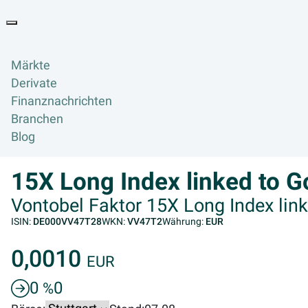
Goyax Logo
Toggle navigation
Märkte
Derivate
Finanznachrichten
Branchen
Blog
15X Long Index linked to G
Vontobel Faktor 15X Long Index link
ISIN:
DE000VV47T28
WKN:
VV47T2
Währung:
EUR
0,0010
EUR
0
0
%